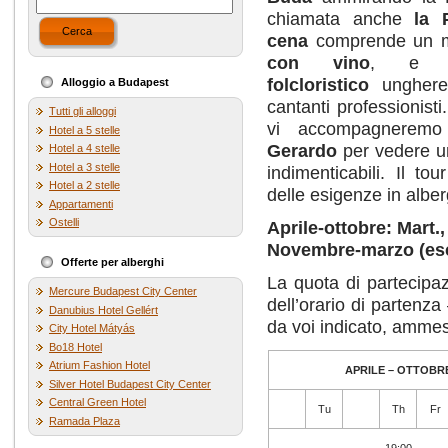
chiamata anche
la 
Cerca
cena
comprende un 
con vino
, e
folcloristico
unghere
Alloggio a Budapest
cantanti professionist
Tutti gli alloggi
vi accompagnerem
Hotel a 5 stelle
Gerardo
per vedere u
Hotel a 4 stelle
Hotel a 3 stelle
indimenticabili. Il to
Hotel a 2 stelle
delle esigenze in albe
Appartamenti
Ostelli
Aprile-ottobre: Mart.,
Novembre-marzo (escl
Offerte per alberghi
La quota di partecipa
Mercure Budapest City Center
dell’orario di partenz
Danubius Hotel Gellért
da voi indicato, ammess
City Hotel Mátyás
Bo18 Hotel
Atrium Fashion Hotel
APRILE – OTTOBR
Silver Hotel Budapest City Center
Central Green Hotel
Tu
Th
Fr
Ramada Plaza