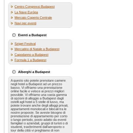
Centro Congressi Budapest
La Nave Európa
Mercato Coperto Centrale
Navi per eventi
Eventi a Budapest
Sziget Festival
Mercatino di Natale a Budapest
Capodanno a Budapest
Formula 1 a Budapest
Alberghi a Budapest
A questo sito potete prenotare camere
negli hotel a Budapest ad un prezzo
basso. Vi offriamo una prenotazione
online facile e veloce ai prezzi migliori
possibile. Vi offriamo una vasta gamma
di opzioni di alloggio a Budapest dagli
ostelli agli hotel a 5 stelle di lusso, ma
potete trovare anche degli alloggi privati,
appartamenti monolocali e bilocali tra le
nostre proposte. Se aveste bisogno di
prenotazione di appartamento per corto
o lungo periodo, posto adatto da eventi
famigliari o aziendali, gruppi di turisti o di
studenti, trasferimenti dall’aeroporto o
tour della cittá vi preghiamo di non