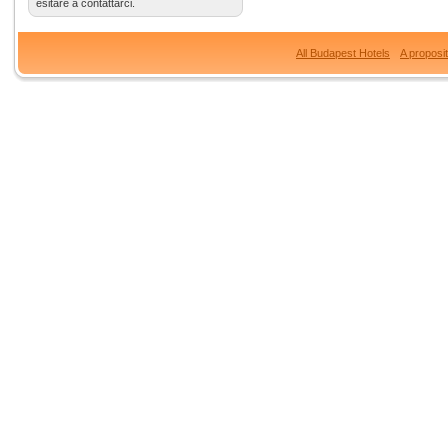
esitare a contattarci.
All Budapest Hotels
A proposi