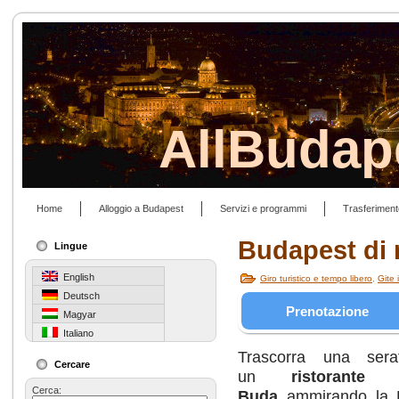
AllBudap
Home
Alloggio a Budapest
Servizi e programmi
Trasferiment
Budapest di 
Lingue
English
Giro turistico e tempo libero
,
Gite 
Deutsch
Prenotazione
Magyar
Italiano
Trascorra una sera
Cercare
un
ristorante 
Cerca:
Buda
ammirando la B