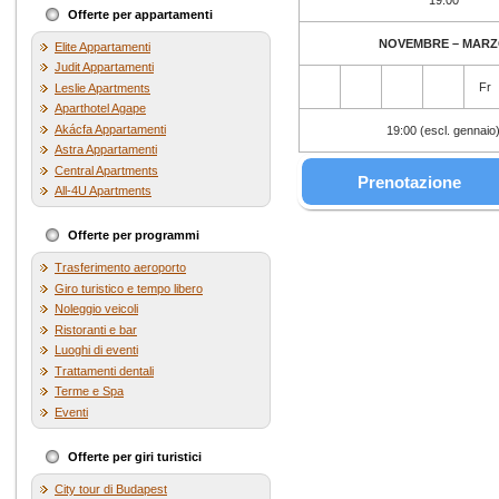
19:00
Offerte per appartamenti
NOVEMBRE – MAR
Elite Appartamenti
Judit Appartamenti
Fr
Leslie Apartments
Aparthotel Agape
Akácfa Appartamenti
19:00 (escl. gennaio
Astra Appartamenti
Central Apartments
Prenotazione
All-4U Apartments
Offerte per programmi
Trasferimento aeroporto
Giro turistico e tempo libero
Noleggio veicoli
Ristoranti e bar
Luoghi di eventi
Trattamenti dentali
Terme e Spa
Eventi
Offerte per giri turistici
City tour di Budapest