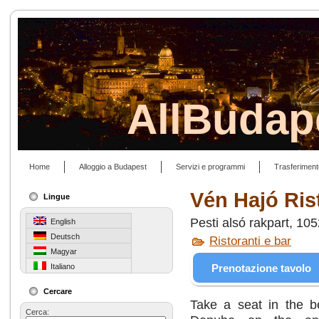
AllBudap
Home
Alloggio a Budapest
Servizi e programmi
Trasferiment
Vén Hajó Ris
Lingue
Pesti alsó rakpart, 10
English
Deutsch
Ristoranti e bar
Magyar
Prenotazione tavolo
Italiano
Cercare
Take a seat in the be
Cerca: