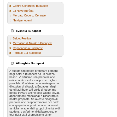
Centro Congressi Budapest
La Nave Európa
Mercato Coperto Centrale
Navi per eventi
Eventi a Budapest
Sziget Festival
Mercatino di Natale a Budapest
Capodanno a Budapest
Formula 1 a Budapest
Alberghi a Budapest
A questo sito potete prenotare camere
negli hotel a Budapest ad un prezzo
basso. Vi offriamo una prenotazione
online facile e veloce ai prezzi migliori
possibile. Vi offriamo una vasta gamma
di opzioni di alloggio a Budapest dagli
ostelli agli hotel a 5 stelle di lusso, ma
potete trovare anche degli alloggi privati,
appartamenti monolocali e bilocali tra le
nostre proposte. Se aveste bisogno di
prenotazione di appartamento per corto
o lungo periodo, posto adatto da eventi
famigliari o aziendali, gruppi di turisti o di
studenti, trasferimenti dall’aeroporto o
tour della cittá vi preghiamo di non