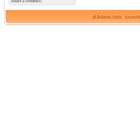
esitare a contattarci.
All Budapest Hotels
A proposi