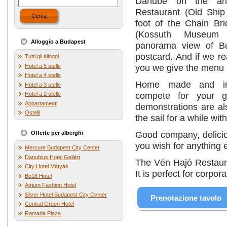
Danube on the an
Restaurant (Old Ship
Cerca
foot of the Chain Br
(Kossuth Museum
Alloggio a Budapest
panorama view of Bu
postcard. And if we re
Tutti gli alloggi
you we give the menu 
Hotel a 5 stelle
Hotel a 4 stelle
Home made and inte
Hotel a 3 stelle
compete for your gr
Hotel a 2 stelle
Appartamenti
demonstrations are als
Ostelli
the sail for a while wit
Good company, delici
Offerte per alberghi
you wish for anything 
Mercure Budapest City Center
Danubius Hotel Gellért
The Vén Hajó Restaura
City Hotel Mátyás
It is perfect for corpo
Bo18 Hotel
Atrium Fashion Hotel
Silver Hotel Budapest City Center
Prenotazione tavolo
Central Green Hotel
Ramada Plaza