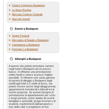
Centro Congressi Budapest
La Nave Európa
Mercato Coperto Centrale
Navi per eventi
Eventi a Budapest
Sziget Festival
Mercatino di Natale a Budapest
Capodanno a Budapest
Formula 1 a Budapest
Alberghi a Budapest
A questo sito potete prenotare camere
negli hotel a Budapest ad un prezzo
basso. Vi offriamo una prenotazione
online facile e veloce ai prezzi migliori
possibile. Vi offriamo una vasta gamma
di opzioni di alloggio a Budapest dagli
ostelli agli hotel a 5 stelle di lusso, ma
potete trovare anche degli alloggi privati,
appartamenti monolocali e bilocali tra le
nostre proposte. Se aveste bisogno di
prenotazione di appartamento per corto
o lungo periodo, posto adatto da eventi
famigliari o aziendali, gruppi di turisti o di
studenti, trasferimenti dall’aeroporto o
tour della cittá vi preghiamo di non