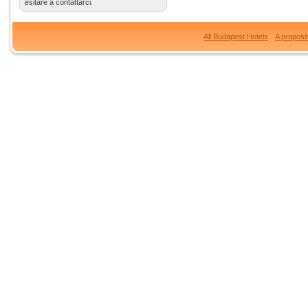
esitare a contattarci.
All Budapest Hotels
A proposi