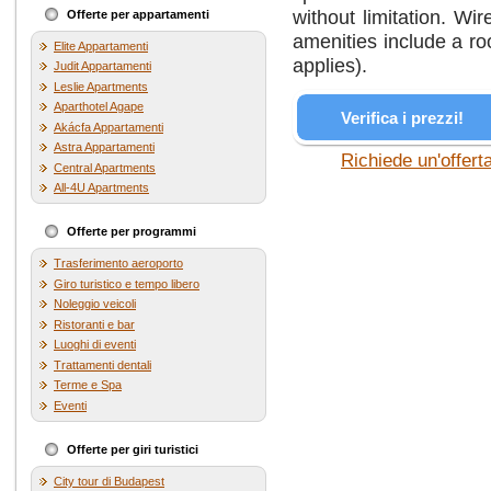
without limitation. Wir
Offerte per appartamenti
amenities include a ro
Elite Appartamenti
applies).
Judit Appartamenti
Leslie Apartments
Aparthotel Agape
Verifica i prezzi!
Akácfa Appartamenti
Astra Appartamenti
Richiede un'offert
Central Apartments
All-4U Apartments
Offerte per programmi
Trasferimento aeroporto
Giro turistico e tempo libero
Noleggio veicoli
Ristoranti e bar
Luoghi di eventi
Trattamenti dentali
Terme e Spa
Eventi
Offerte per giri turistici
City tour di Budapest