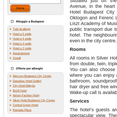
Situated just off t
Avenue, in the heart 
Cerca
Hotel Budapest City 
Oktogon and Ferenc Li
Alloggio a Budapest
Liszt Academy of Musi
public transport due 
Tutti gli alloggi
hotel. The neighbouri
Hotel a 5 stelle
Hotel a 4 stelle
even in the city centre.
Hotel a 3 stelle
Rooms
Hotel a 2 stelle
Appartamenti
All rooms in Silver Ho
Ostelli
from double, twin, tri
You can also choose 
Offerte per alberghi
where you can enjoy a
Mercure Budapest City Center
bathroom, soundproofin
Danubius Hotel Gellért
hair dryer and free wi
City Hotel Mátyás
Bo18 Hotel
Wake-up call is availa
Atrium Fashion Hotel
Services
Silver Hotel Budapest City Center
Central Green Hotel
The hotel’s guests ar
Ramada Plaza
spectacular view. The