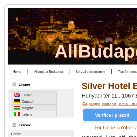
AllBudap
Home
Alloggio a Budapest
Servizi e programmi
Trasferiment
Silver Hotel
Lingue
Hunyadi tér 11., 1067
English
Deutsch
Alloggio
,
Budapest
,
Hotel a 3 stel
Magyar
Verifica i prezzi!
Italiano
Cercare
Richiede un'offert
Cerca: