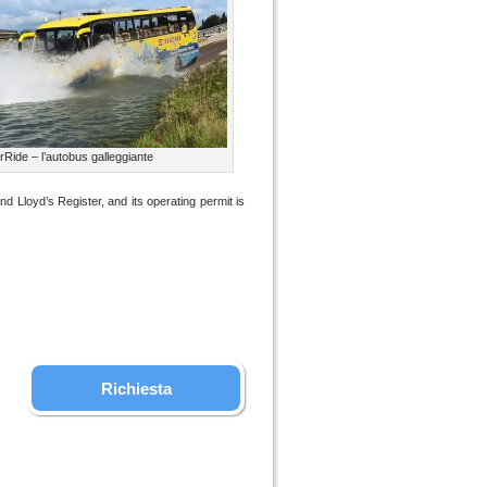
rRide – l’autobus galleggiante
 Lloyd’s Register, and its operating permit is
Richiesta