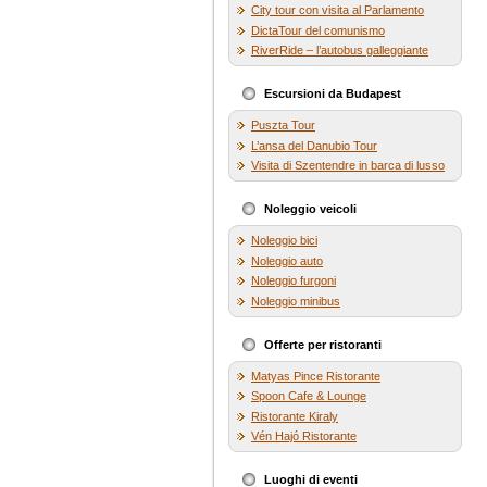
City tour con visita al Parlamento
DictaTour del comunismo
RiverRide – l’autobus galleggiante
Escursioni da Budapest
Puszta Tour
L’ansa del Danubio Tour
Visita di Szentendre in barca di lusso
Noleggio veicoli
Noleggio bici
Noleggio auto
Noleggio furgoni
Noleggio minibus
Offerte per ristoranti
Matyas Pince Ristorante
Spoon Cafe & Lounge
Ristorante Kiraly
Vén Hajó Ristorante
Luoghi di eventi