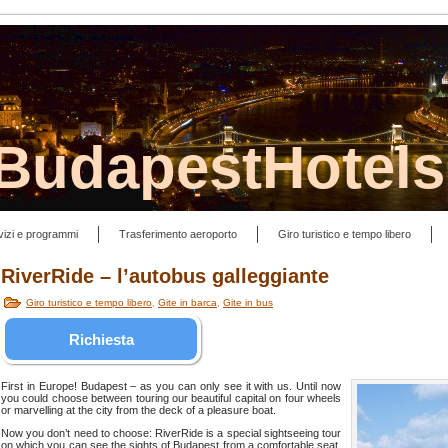
lBudapestHotel
vizi e programmi
Trasferimento aeroporto
Giro turistico e tempo libero
RiverRide – l’autobus galleggiante
Giro turistico e tempo libero
,
Gite in barca
,
Gite in bus
Richiesta
First in Europe! Budapest – as you can only see it with us. Until now
you could choose between touring our beautiful capital on four wheels
or marvelling at the city from the deck of a pleasure boat.
Now you don’t need to choose: RiverRide is a special sightseeing tour
on which you can see the sights of Budapest from a comfortable seat,