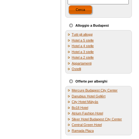
Cerca
Alloggio a Budapest
Tutti gli alloggi
Hotel a 5 stelle
Hotel a 4 stelle
Hotel a 3 stelle
Hotel a 2 stelle
Appartamenti
Ostelli
Offerte per alberghi
Mercure Budapest City Center
Danubius Hotel Gellért
City Hotel Mátyás
Bo18 Hotel
Atrium Fashion Hotel
Silver Hotel Budapest City Center
Central Green Hotel
Ramada Plaza