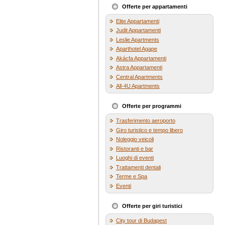
Offerte per appartamenti
Elite Appartamenti
Judit Appartamenti
Leslie Apartments
Aparthotel Agape
Akácfa Appartamenti
Astra Appartamenti
Central Apartments
All-4U Apartments
Offerte per programmi
Trasferimento aeroporto
Giro turistico e tempo libero
Noleggio veicoli
Ristoranti e bar
Luoghi di eventi
Trattamenti dentali
Terme e Spa
Eventi
Offerte per giri turistici
City tour di Budapest