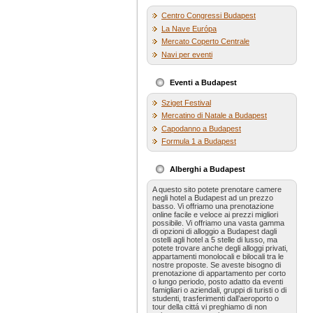
Centro Congressi Budapest
La Nave Európa
Mercato Coperto Centrale
Navi per eventi
Eventi a Budapest
Sziget Festival
Mercatino di Natale a Budapest
Capodanno a Budapest
Formula 1 a Budapest
Alberghi a Budapest
A questo sito potete prenotare camere
negli hotel a Budapest ad un prezzo
basso. Vi offriamo una prenotazione
online facile e veloce ai prezzi migliori
possibile. Vi offriamo una vasta gamma
di opzioni di alloggio a Budapest dagli
ostelli agli hotel a 5 stelle di lusso, ma
potete trovare anche degli alloggi privati,
appartamenti monolocali e bilocali tra le
nostre proposte. Se aveste bisogno di
prenotazione di appartamento per corto
o lungo periodo, posto adatto da eventi
famigliari o aziendali, gruppi di turisti o di
studenti, trasferimenti dall’aeroporto o
tour della cittá vi preghiamo di non