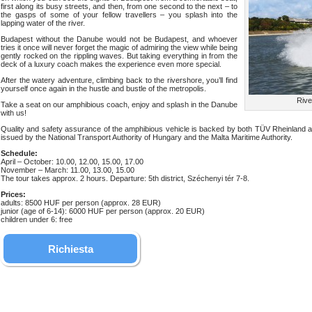
first along its busy streets, and then, from one second to the next – to
the gasps of some of your fellow travellers – you splash into the
lapping water of the river.
Budapest without the Danube would not be Budapest, and whoever
tries it once will never forget the magic of admiring the view while being
gently rocked on the rippling waves. But taking everything in from the
deck of a luxury coach makes the experience even more special.
After the watery adventure, climbing back to the rivershore, you’ll find
yourself once again in the hustle and bustle of the metropolis.
Rive
Take a seat on our amphibious coach, enjoy and splash in the Danube
with us!
Quality and safety assurance of the amphibious vehicle is backed by both TÜV Rheinland and
issued by the National Transport Authority of Hungary and the Malta Maritime Authority.
Schedule:
April – October: 10.00, 12.00, 15.00, 17.00
November – March: 11.00, 13.00, 15.00
The tour takes approx. 2 hours. Departure: 5th district, Széchenyi tér 7-8.
Prices:
adults: 8500 HUF per person (approx. 28 EUR)
junior (age of 6-14): 6000 HUF per person (approx. 20 EUR)
children under 6: free
Richiesta