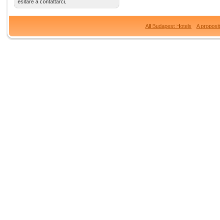
esitare a contattarci.
All Budapest Hotels
A proposi