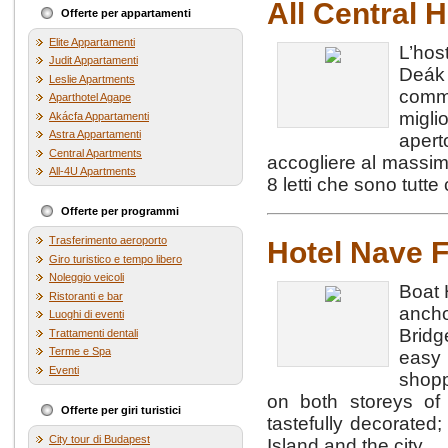
All Central H
Offerte per appartamenti
Elite Appartamenti
L’hos
Judit Appartamenti
Deák
Leslie Apartments
comme
Aparthotel Agape
migli
Akácfa Appartamenti
Astra Appartamenti
apert
Central Apartments
accogliere al massim
All-4U Apartments
8 letti che sono tutte 
Offerte per programmi
Trasferimento aeroporto
Hotel Nave 
Giro turistico e tempo libero
Noleggio veicoli
Boat 
Ristoranti e bar
anch
Luoghi di eventi
Bridg
Trattamenti dentali
Terme e Spa
easy 
Eventi
shopp
on both storeys of 
Offerte per giri turistici
tastefully decorated
City tour di Budapest
Island and the city.