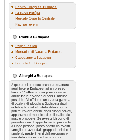
Centro Congressi Budapest
La Nave Európa
Mercato Coperto Centrale
Navi per eventi
Eventi a Budapest
Sziget Festival
Mercatino di Natale a Budapest
Capodanno a Budapest
Formula 1 a Budapest
Alberghi a Budapest
A questo sito potete prenotare camere
negli hotel a Budapest ad un prezzo
basso. Vi offriamo una prenotazione
online facile e veloce ai prezzi migliori
possibile. Vi offriamo una vasta gamma
di opzioni di alloggio a Budapest dagli
ostelli agli hotel a 5 stelle di lusso, ma
potete trovare anche degli alloggi privati,
appartamenti monolocali e bilocali tra le
nostre proposte. Se aveste bisogno di
prenotazione di appartamento per corto
o lungo periodo, posto adatto da eventi
famigliari o aziendali, gruppi di turisti o di
studenti, trasferimenti dall’aeroporto o
tour della cittá vi preghiamo di non