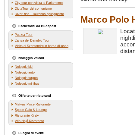
City tour con visita al Parlamento
DictaTour del comunismo
RiverRide – l’autobus galleggiante
Marco Polo 
Escursioni da Budapest
Locat
Puszta Tour
night
L’ansa del Danubio Tour
acco
Visita di Szentendre in barca di lusso
dista
Noleggio veicoli
Noleggio bici
Noleggio auto
Noleggio furgoni
Noleggio minibus
Offerte per ristoranti
Matyas Pince Ristorante
Spoon Cafe & Lounge
Ristorante Kiraly
Vén Hajó Ristorante
Luoghi di eventi