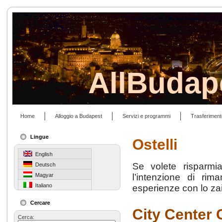
AllBudap
Home
Alloggio a Budapest
Servizi e programmi
Trasferiment
Lingue
Ostelli
English
Se volete risparmia
Deutsch
Magyar
l’intenzione di rim
Italiano
esperienze con lo zai
Cercare
City Center
Cerca: