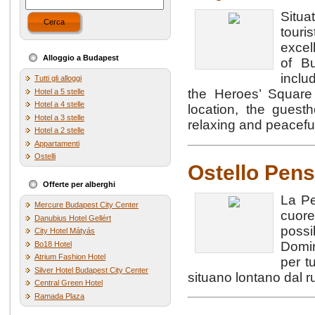
Situa
Cerca
touri
excel
Alloggio a Budapest
of Bu
inclu
Tutti gli alloggi
the Heroes’ Square 
Hotel a 5 stelle
Hotel a 4 stelle
location, the guest
Hotel a 3 stelle
relaxing and peacefu
Hotel a 2 stelle
Appartamenti
Ostelli
Ostello Pen
Offerte per alberghi
La Pe
Mercure Budapest City Center
cuor
Danubius Hotel Gellért
possi
City Hotel Mátyás
Domin
Bo18 Hotel
Atrium Fashion Hotel
per t
Silver Hotel Budapest City Center
situano lontano dal r
Central Green Hotel
Ramada Plaza