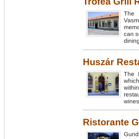
Trófea Grill
The 
Vasm
memor
can s
dining
Huszár Rest
The H
which
withi
resta
wines
Ristorante 
Gunde