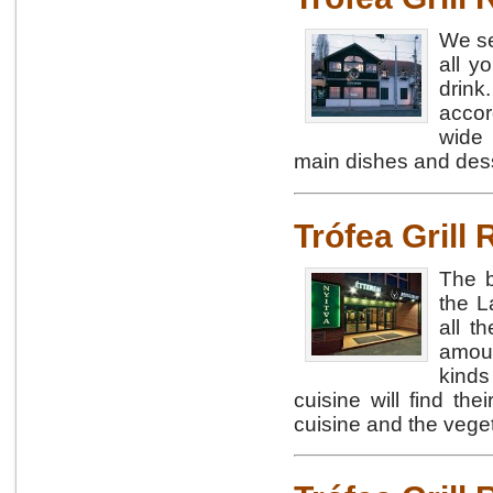
We se
all y
drink
accor
wide 
main dishes and dess
Trófea Grill
The b
the L
all t
amoun
kinds
cuisine will find th
cuisine and the vege