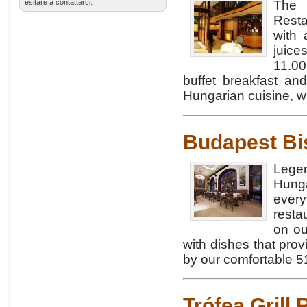
esitare a contattarci.
The 
Resta
with 
juice
11.00
buffet breakfast an
Hungarian cuisine, w
Budapest Bi
Lege
Hung
every
resta
on ou
with dishes that pro
by our comfortable 5
Trófea Grill 