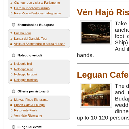
City tour con visita al Parlamento
DictaTour del comunismo
Vén Hajó Ris
RiverRide – l’autobus galleggiante
Take
Escursioni da Budapest
ancho
Puszta Tour
foot
L’ansa del Danubio Tour
Ship)
Visita di Szentendre in barca di lusso
And i
hands.
Noleggio veicoli
Noleggio bici
Noleggio auto
Leguan Cafe
Noleggio furgoni
Noleggio minibus
The d
and m
Offerte per ristoranti
Budap
Matyas Pince Ristorante
weddi
Spoon Cafe & Lounge
dinne
Ristorante Kiraly
Vén Hajó Ristorante
up to 10-120 persons
Luoghi di eventi