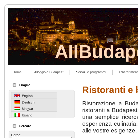
AllBudap
Home
Alloggio a Budapest
Servizi e programmi
Trasferiment
Lingue
Ristoranti e 
English
Ristorazione a Buda
Deutsch
Magyar
ristoranti a Budapest,
Italiano
una semplice ricer
esperienza culinaria, 
Cercare
alle vostre esigenze.
Cerca: