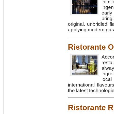
inimi
ingen
early
bring
original, unbridled 
applying modern gas
Ristorante 
Accor
rest
alway
ingre
loca
international flavou
the latest technologi
Ristorante 