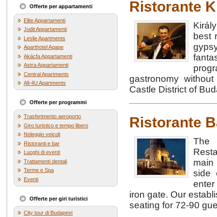
Ristorante K
Offerte per appartamenti
Elite Appartamenti
Királ
Judit Appartamenti
best 
Leslie Apartments
gyps
Aparthotel Agape
fanta
Akácfa Appartamenti
Astra Appartamenti
prog
Central Apartments
gastronomy without a
All-4U Apartments
Castle District of Bud
Offerte per programmi
Trasferimento aeroporto
Ristorante B
Giro turistico e tempo libero
Noleggio veicoli
The 
Ristoranti e bar
Resta
Luoghi di eventi
main 
Trattamenti dentali
Terme e Spa
side 
Eventi
enter
iron gate. Our establ
Offerte per giri turistici
seating for 72-90 gu
City tour di Budapest