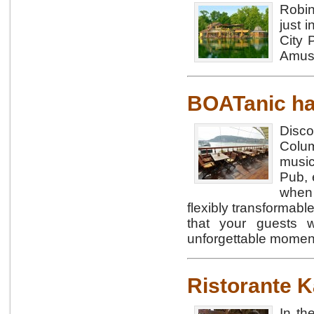
Robin
just i
City 
Amuse
BOATanic ha
Disco
Colum
music
Pub, 
when 
flexibly transformabl
that your guests w
unforgettable momen
Ristorante K
In th