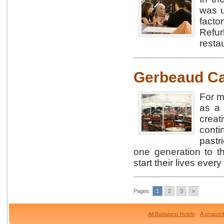
was u
fact
Refur
resta
Gerbeaud C
For m
as a 
creat
conti
pastr
one generation to t
start their lives eve
Pages:
1
2
3
»
All Budapest Hotels
A proposi