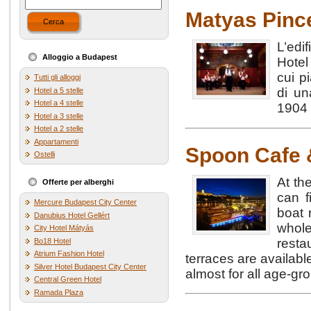
Matyas Pinc
Cerca
L’edi
Alloggio a Budapest
Hotel
cui p
Tutti gli alloggi
di un
Hotel a 5 stelle
Hotel a 4 stelle
1904 
Hotel a 3 stelle
Hotel a 2 stelle
Appartamenti
Spoon Cafe 
Ostelli
At th
Offerte per alberghi
can f
Mercure Budapest City Center
boat 
Danubius Hotel Gellért
whole
City Hotel Mátyás
resta
Bo18 Hotel
Atrium Fashion Hotel
terraces are availabl
Silver Hotel Budapest City Center
almost for all age-g
Central Green Hotel
Ramada Plaza