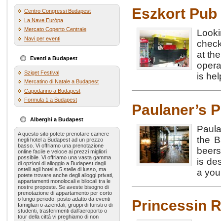
Eszkort Pub
Centro Congressi Budapest
La Nave Európa
Mercato Coperto Centrale
Looki
Navi per eventi
check
at th
Eventi a Budapest
opera
Sziget Festival
is he
Mercatino di Natale a Budapest
Capodanno a Budapest
Formula 1 a Budapest
Paulaner’s P
Alberghi a Budapest
Paula
A questo sito potete prenotare camere
the B
negli hotel a Budapest ad un prezzo
basso. Vi offriamo una prenotazione
beers
online facile e veloce ai prezzi migliori
possibile. Vi offriamo una vasta gamma
is de
di opzioni di alloggio a Budapest dagli
ostelli agli hotel a 5 stelle di lusso, ma
a you
potete trovare anche degli alloggi privati,
appartamenti monolocali e bilocali tra le
nostre proposte. Se aveste bisogno di
prenotazione di appartamento per corto
o lungo periodo, posto adatto da eventi
Princessin 
famigliari o aziendali, gruppi di turisti o di
studenti, trasferimenti dall’aeroporto o
tour della cittá vi preghiamo di non