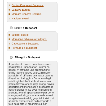
Centro Congressi Budapest
La Nave Európa
Mercato Coperto Centrale
Navi per eventi
Eventi a Budapest
Sziget Festival
Mercatino di Natale a Budapest
Capodanno a Budapest
Formula 1 a Budapest
Alberghi a Budapest
A questo sito potete prenotare camere
negli hotel a Budapest ad un prezzo
basso. Vi offriamo una prenotazione
online facile e veloce ai prezzi migliori
possibile. Vi offriamo una vasta gamma
di opzioni di alloggio a Budapest dagli
ostelli agli hotel a 5 stelle di lusso, ma
potete trovare anche degli alloggi privati,
appartamenti monolocali e bilocali tra le
nostre proposte. Se aveste bisogno di
prenotazione di appartamento per corto
o lungo periodo, posto adatto da eventi
famigliari o aziendali, gruppi di turisti o di
studenti, trasferimenti dall’aeroporto o
tour della cittá vi preghiamo di non