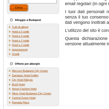
email regolari (in ogni 
Cerca
I tuoi dati personali 
senza il tuo consenso,
Alloggio a Budapest
dati vengono inoltrati a
Tutti gli alloggi
L’utilizzo del sito è co
Hotel a 5 stelle
Hotel a 4 stelle
Questa dichiarazione
Hotel a 3 stelle
versione attualmente i
Hotel a 2 stelle
Appartamenti
Ostelli
Offerte per alberghi
Mercure Budapest City Center
Danubius Hotel Gellért
City Hotel Mátyás
Bo18 Hotel
Atrium Fashion Hotel
Silver Hotel Budapest City Center
Central Green Hotel
Ramada Plaza