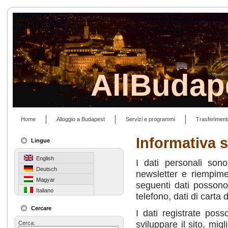
AllBudap
Home
Alloggio a Budapest
Servizi e programmi
Trasferiment
Informativa s
Lingue
English
I dati personali sono
Deutsch
newsletter e riempime
Magyar
seguenti dati possono 
Italiano
telefono, dati di carta 
Cercare
I dati registrate poss
sviluppare il sito, migl
Cerca: