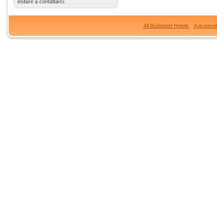
esitare a contattarci.
All Budapest Hotels
A proposi