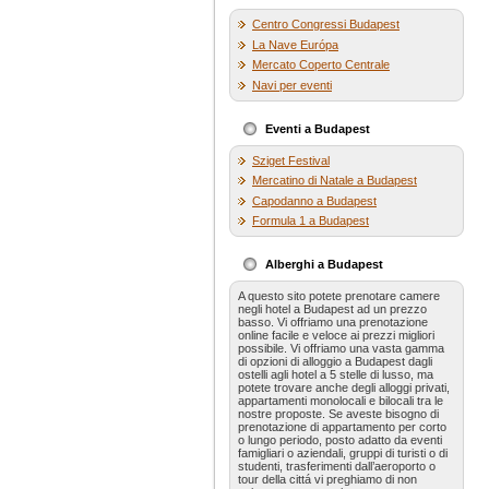
Centro Congressi Budapest
La Nave Európa
Mercato Coperto Centrale
Navi per eventi
Eventi a Budapest
Sziget Festival
Mercatino di Natale a Budapest
Capodanno a Budapest
Formula 1 a Budapest
Alberghi a Budapest
A questo sito potete prenotare camere
negli hotel a Budapest ad un prezzo
basso. Vi offriamo una prenotazione
online facile e veloce ai prezzi migliori
possibile. Vi offriamo una vasta gamma
di opzioni di alloggio a Budapest dagli
ostelli agli hotel a 5 stelle di lusso, ma
potete trovare anche degli alloggi privati,
appartamenti monolocali e bilocali tra le
nostre proposte. Se aveste bisogno di
prenotazione di appartamento per corto
o lungo periodo, posto adatto da eventi
famigliari o aziendali, gruppi di turisti o di
studenti, trasferimenti dall’aeroporto o
tour della cittá vi preghiamo di non