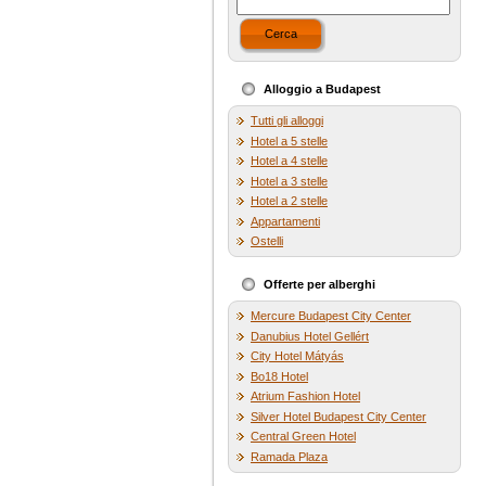
Cerca
Alloggio a Budapest
Tutti gli alloggi
Hotel a 5 stelle
Hotel a 4 stelle
Hotel a 3 stelle
Hotel a 2 stelle
Appartamenti
Ostelli
Offerte per alberghi
Mercure Budapest City Center
Danubius Hotel Gellért
City Hotel Mátyás
Bo18 Hotel
Atrium Fashion Hotel
Silver Hotel Budapest City Center
Central Green Hotel
Ramada Plaza