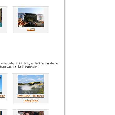
Eventi
ta della cittá in bus, a piedi, in battello, in
que tour tramite il nostro sito.
ismo
RiverRide – l’autobus
galleggiante