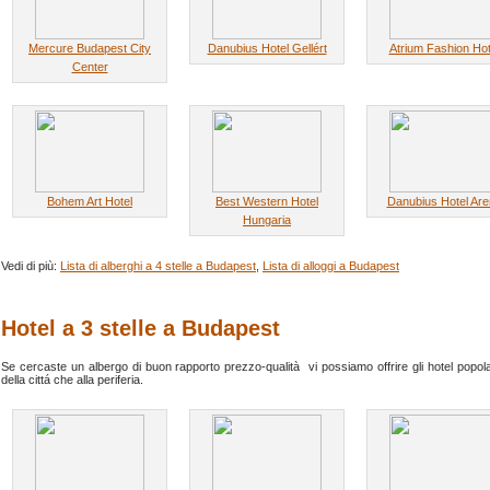
Mercure Budapest City
Danubius Hotel Gellért
Atrium Fashion Hot
Center
Bohem Art Hotel
Best Western Hotel
Danubius Hotel Are
Hungaria
Vedi di più:
Lista di alberghi a 4 stelle a Budapest
,
Lista di alloggi a Budapest
Hotel a 3 stelle a Budapest
Se cercaste un albergo di buon rapporto prezzo-qualità vi possiamo offrire gli hotel popola
della cittá che alla periferia.