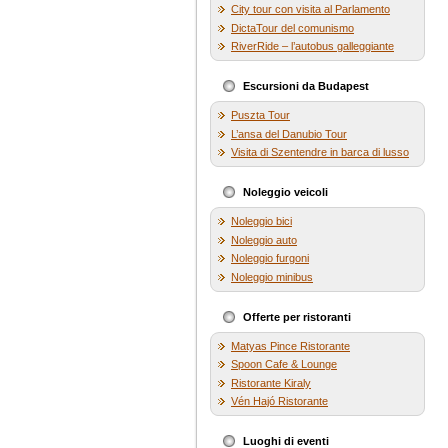
City tour con visita al Parlamento
DictaTour del comunismo
RiverRide – l’autobus galleggiante
Escursioni da Budapest
Puszta Tour
L’ansa del Danubio Tour
Visita di Szentendre in barca di lusso
Noleggio veicoli
Noleggio bici
Noleggio auto
Noleggio furgoni
Noleggio minibus
Offerte per ristoranti
Matyas Pince Ristorante
Spoon Cafe & Lounge
Ristorante Kiraly
Vén Hajó Ristorante
Luoghi di eventi