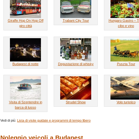
Giraffe Hop On Hop Off
Trabant City Tour
Hungaro Gastro – T
giro città
cibo e vino
Budapest di notte
Degustazione di whisky
Puszta Tour
Visita di Szentendre in
Strudel Show
Volo turistico
barca di lusso
Vedi di più:
Lista di visite guidate e programmi di tempo libero
Noleggio veicoli a Budapest