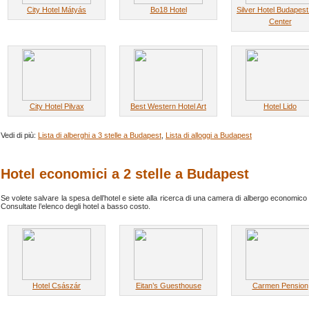
City Hotel Mátyás
Bo18 Hotel
Silver Hotel Budapest
Center
City Hotel Pilvax
Best Western Hotel Art
Hotel Lido
Vedi di più:
Lista di alberghi a 3 stelle a Budapest
,
Lista di alloggi a Budapest
Hotel economici a 2 stelle a Budapest
Se volete salvare la spesa dell’hotel e siete alla ricerca di una camera di albergo economico
Consultate l’elenco degli hotel a basso costo.
Hotel Császár
Eitan’s Guesthouse
Carmen Pension