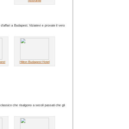
ristorante
 d’affari a Budapest. Viziatevi e provate il vero
pest
Hilton Budapest Hotel
 classico che risalgono a secoli passati che gli