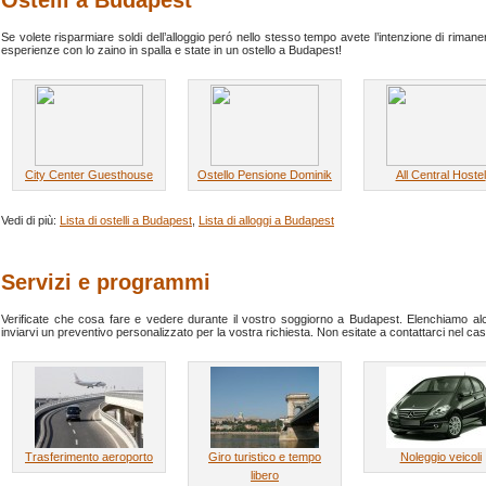
Se volete risparmiare soldi dell’alloggio peró nello stesso tempo avete l’intenzione di rimaner
esperienze con lo zaino in spalla e state in un ostello a Budapest!
City Center Guesthouse
Ostello Pensione Dominik
All Central Hostel
Vedi di più:
Lista di ostelli a Budapest
,
Lista di alloggi a Budapest
Servizi e programmi
Verificate che cosa fare e vedere durante il vostro soggiorno a Budapest. Elenchiamo alcu
inviarvi un preventivo personalizzato per la vostra richiesta. Non esitate a contattarci nel c
Trasferimento aeroporto
Giro turistico e tempo
Noleggio veicoli
libero