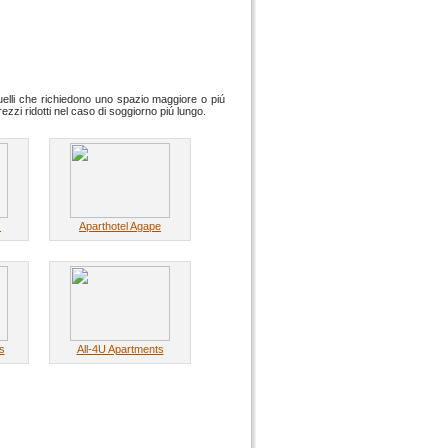
quelli che richiedono uno spazio maggiore o piú
ezzi ridotti nel caso di soggiorno piú lungo.
s
Aparthotel Agape
s
All-4U Apartments