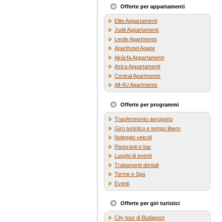
Offerte per appartamenti
Elite Appartamenti
Judit Appartamenti
Leslie Apartments
Aparthotel Agape
Akácfa Appartamenti
Astra Appartamenti
Central Apartments
All-4U Apartments
Offerte per programmi
Trasferimento aeroporto
Giro turistico e tempo libero
Noleggio veicoli
Ristoranti e bar
Luoghi di eventi
Trattamenti dentali
Terme e Spa
Eventi
Offerte per giri turistici
City tour di Budapest