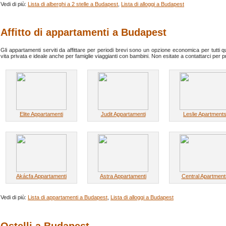
Vedi di più:
Lista di alberghi a 2 stelle a Budapest
,
Lista di alloggi a Budapest
Affitto di appartamenti a Budapest
Gli appartamenti serviti da affittare per periodi brevi sono un opzione economica per tutti 
vita privata e ideale anche per famiglie viaggianti con bambini. Non esitate a contattarci per pr
Elite Appartamenti
Judit Appartamenti
Leslie Apartment
Akácfa Appartamenti
Astra Appartamenti
Central Apartment
Vedi di più:
Lista di appartamenti a Budapest
,
Lista di alloggi a Budapest
Ostelli a Budapest