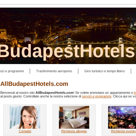
lBudapestHotel
vizi e programmi
Trasferimento aeroporto
Giro turistico e tempo libero
AllBudapestHotels.com
Benvenuti al nostro sito
AllBudapestHotels.com
! Se volete prenotare un appartamento o
h
al posto giusto. Controllate anche la nostra selezione di
servizi e programmi
. Clicca qui se 
Contatto
Richiesta alloggio
Richiesta evento