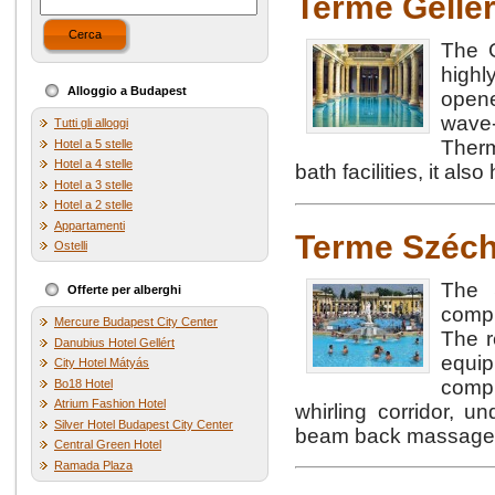
Terme Geller
Cerca
The G
highl
Alloggio a Budapest
opene
wave
Tutti gli alloggi
Therm
Hotel a 5 stelle
Hotel a 4 stelle
bath facilities, it als
Hotel a 3 stelle
Hotel a 2 stelle
Appartamenti
Terme Széch
Ostelli
The 
Offerte per alberghi
compl
Mercure Budapest City Center
The r
Danubius Hotel Gellért
equip
City Hotel Mátyás
comp
Bo18 Hotel
Atrium Fashion Hotel
whirling corridor, 
Silver Hotel Budapest City Center
beam back massage in
Central Green Hotel
Ramada Plaza