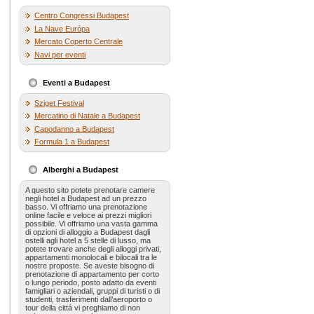
Centro Congressi Budapest
La Nave Európa
Mercato Coperto Centrale
Navi per eventi
Eventi a Budapest
Sziget Festival
Mercatino di Natale a Budapest
Capodanno a Budapest
Formula 1 a Budapest
Alberghi a Budapest
A questo sito potete prenotare camere
negli hotel a Budapest ad un prezzo
basso. Vi offriamo una prenotazione
online facile e veloce ai prezzi migliori
possibile. Vi offriamo una vasta gamma
di opzioni di alloggio a Budapest dagli
ostelli agli hotel a 5 stelle di lusso, ma
potete trovare anche degli alloggi privati,
appartamenti monolocali e bilocali tra le
nostre proposte. Se aveste bisogno di
prenotazione di appartamento per corto
o lungo periodo, posto adatto da eventi
famigliari o aziendali, gruppi di turisti o di
studenti, trasferimenti dall’aeroporto o
tour della cittá vi preghiamo di non