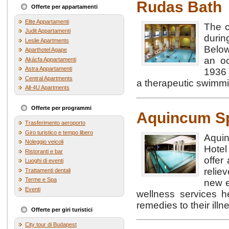
Rudas Bath
Offerte per appartamenti
Elite Appartamenti
The c
Judit Appartamenti
durin
Leslie Apartments
Below
Aparthotel Agape
an oc
Akácfa Appartamenti
Astra Appartamenti
1936 
Central Apartments
a therapeutic swimmin
All-4U Apartments
Offerte per programmi
Aquincum S
Trasferimento aeroporto
Giro turistico e tempo libero
Aqui
Noleggio veicoli
Hote
Ristoranti e bar
offer
Luoghi di eventi
relie
Trattamenti dentali
Terme e Spa
new e
Eventi
wellness services h
remedies to their illn
Offerte per giri turistici
City tour di Budapest