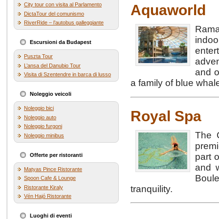
City tour con visita al Parlamento
Aquaworld
DictaTour del comunismo
RiverRide – l’autobus galleggiante
Ramad
indo
Escursioni da Budapest
enter
Puszta Tour
adven
L’ansa del Danubio Tour
and o
Visita di Szentendre in barca di lusso
a family of blue whal
Noleggio veicoli
Noleggio bici
Royal Spa
Noleggio auto
Noleggio furgoni
The C
Noleggio minibus
premi
part 
Offerte per ristoranti
and w
Matyas Pince Ristorante
Boule
Spoon Cafe & Lounge
tranquility.
Ristorante Kiraly
Vén Hajó Ristorante
Luoghi di eventi