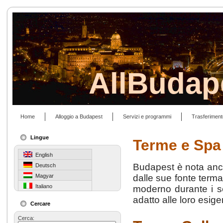
AllBudap
Home
Alloggio a Budapest
Servizi e programmi
Trasferiment
Lingue
Terme e Spa
English
Budapest è nota anche
Deutsch
Magyar
dalle sue fonte terma
Italiano
moderno durante i se
adatto alle loro esig
Cercare
Cerca: