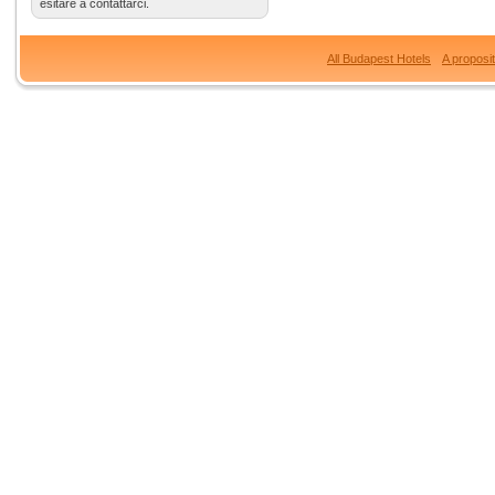
esitare a contattarci.
All Budapest Hotels
A proposi