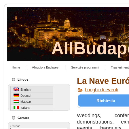
AllBudap
Home
Alloggio a Budapest
Servizi e programmi
Trasferiment
La Nave Eur
Lingue
Luoghi di eventi
English
Deutsch
Richiesta
Magyar
Italiano
Weddings, confe
Cercare
demonstrations, exhi
Cerca:
events, banquets, 