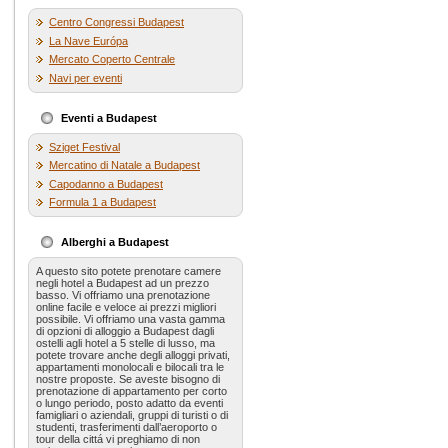
Centro Congressi Budapest
La Nave Európa
Mercato Coperto Centrale
Navi per eventi
Eventi a Budapest
Sziget Festival
Mercatino di Natale a Budapest
Capodanno a Budapest
Formula 1 a Budapest
Alberghi a Budapest
A questo sito potete prenotare camere
negli hotel a Budapest ad un prezzo
basso. Vi offriamo una prenotazione
online facile e veloce ai prezzi migliori
possibile. Vi offriamo una vasta gamma
di opzioni di alloggio a Budapest dagli
ostelli agli hotel a 5 stelle di lusso, ma
potete trovare anche degli alloggi privati,
appartamenti monolocali e bilocali tra le
nostre proposte. Se aveste bisogno di
prenotazione di appartamento per corto
o lungo periodo, posto adatto da eventi
famigliari o aziendali, gruppi di turisti o di
studenti, trasferimenti dall’aeroporto o
tour della cittá vi preghiamo di non