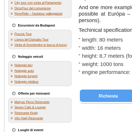
City tour con visita al Parlamento
And one more example 
DictaTour del comunismo
possible at Európa – 
RiverRide – l’autobus galleggiante
persons).
Escursioni da Budapest
Techinical specificati
Puszta Tour
length: 80 meters
L’ansa del Danubio Tour
Visita di Szentendre in barca di lusso
width: 16 meters
height: 8,7 meters (fo
Noleggio veicoli
weight: 1000 tons
Noleggio bici
Noleggio auto
engine performance:
Noleggio furgoni
Noleggio minibus
Offerte per ristoranti
Richiesta
Matyas Pince Ristorante
Spoon Cafe & Lounge
Ristorante Kiraly
Vén Hajó Ristorante
Luoghi di eventi