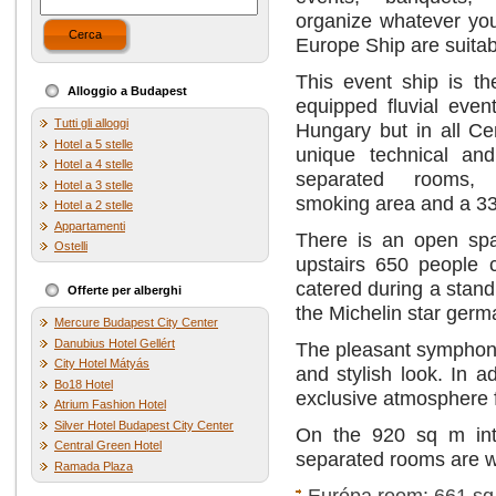
organize whatever yo
Cerca
Europe Ship are suitab
This event ship is t
Alloggio a Budapest
equipped fluvial even
Tutti gli alloggi
Hungary but in all Ce
Hotel a 5 stelle
unique technical and
Hotel a 4 stelle
separated rooms, 
Hotel a 3 stelle
smoking area and a 33
Hotel a 2 stelle
Appartamenti
There is an open spa
Ostelli
upstairs 650 people
catered during a stand
Offerte per alberghi
the Michelin star germa
Mercure Budapest City Center
Danubius Hotel Gellért
The pleasant symphony
City Hotel Mátyás
and stylish look. In a
Bo18 Hotel
exclusive atmosphere f
Atrium Fashion Hotel
Silver Hotel Budapest City Center
On the 920 sq m int
Central Green Hotel
separated rooms are wa
Ramada Plaza
Európa room: 661 s