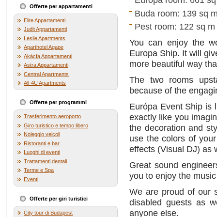
Offerte per appartamenti
Buda room: 139 sq 
Elite Appartamenti
Pest room: 122 sq m
Judit Appartamenti
Leslie Apartments
You can enjoy the wo
Aparthotel Agape
Europa Ship. It will g
Akácfa Appartamenti
more beautiful way tha
Astra Appartamenti
Central Apartments
The two rooms upsta
All-4U Apartments
because of the engagi
Offerte per programmi
Európa Event Ship is l
exactly like you imagi
Trasferimento aeroporto
Giro turistico e tempo libero
the decoration and sty
Noleggio veicoli
use the colors of you
Ristoranti e bar
effects (Visual DJ) as w
Luoghi di eventi
Trattamenti dentali
Great sound engineers
Terme e Spa
you to enjoy the music 
Eventi
We are proud of our sp
Offerte per giri turistici
disabled guests as w
anyone else.
City tour di Budapest