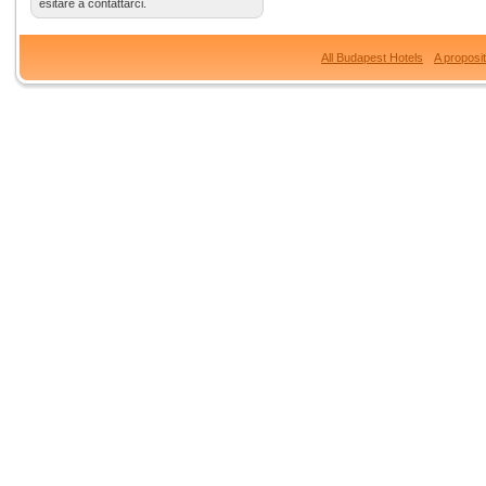
esitare a contattarci.
All Budapest Hotels
A proposi