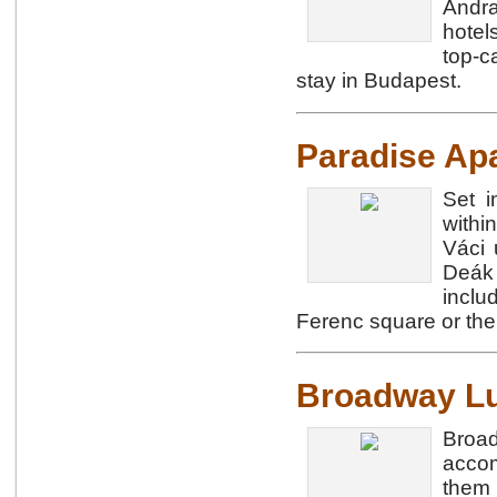
Andra
hotel
top-c
stay in Budapest.
Paradise Ap
Set i
withi
Váci 
Deák 
inclu
Ferenc square or th
Broadway Lu
Broa
accom
them