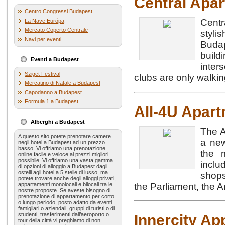
Central Apa
Centro Congressi Budapest
Centr
La Nave Európa
Mercato Coperto Centrale
styl
Navi per eventi
Budap
build
Eventi a Budapest
inter
Sziget Festival
clubs are only walki
Mercatino di Natale a Budapest
Capodanno a Budapest
Formula 1 a Budapest
All-4U Apar
Alberghi a Budapest
The A
A questo sito potete prenotare camere
a new
negli hotel a Budapest ad un prezzo
basso. Vi offriamo una prenotazione
the m
online facile e veloce ai prezzi migliori
possibile. Vi offriamo una vasta gamma
inclu
di opzioni di alloggio a Budapest dagli
ostelli agli hotel a 5 stelle di lusso, ma
shops
potete trovare anche degli alloggi privati,
the Parliament, the
appartamenti monolocali e bilocali tra le
nostre proposte. Se aveste bisogno di
prenotazione di appartamento per corto
o lungo periodo, posto adatto da eventi
famigliari o aziendali, gruppi di turisti o di
studenti, trasferimenti dall’aeroporto o
Innercity Ap
tour della cittá vi preghiamo di non