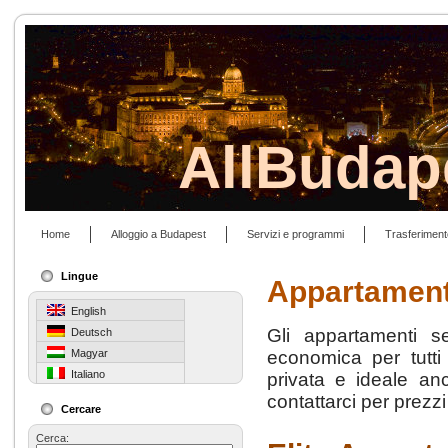
AllBudap
Home
Alloggio a Budapest
Servizi e programmi
Trasferiment
Lingue
Appartament
English
Gli appartamenti se
Deutsch
Magyar
economica per tutti
Italiano
privata e ideale an
contattarci per prezzi
Cercare
Cerca: