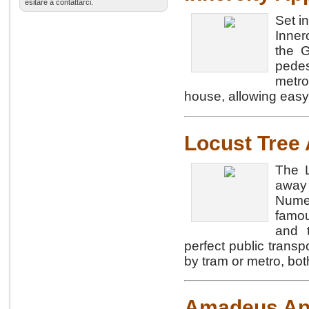
esitare a contattarci.
Set i
Inner
the 
pedes
metro
house, allowing easy 
Locust Tree
The L
away 
Numer
famo
and 
perfect public transp
by tram or metro, bo
Amadeus Ap