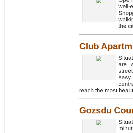
well
Shopp
walki
the ci
Club Apartm
Situa
are w
stree
easy 
centr
reach the most beauti
Gozsdu Cour
Situa
minut