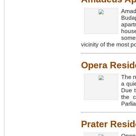
Amade
Budap
apart
house
some
vicinity of the most p
Opera Resid
The n
a qui
Due t
the c
Parli
Prater Resi
Open