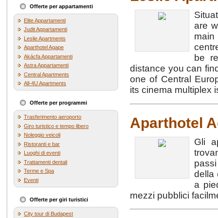
Offerte per appartamenti
Situa
Elite Appartamenti
are w
Judit Appartamenti
main 
Leslie Apartments
centr
Aparthotel Agape
be r
Akácfa Appartamenti
Astra Appartamenti
distance you can fin
Central Apartments
one of Central Euro
All-4U Apartments
its cinema multiplex i
Offerte per programmi
Trasferimento aeroporto
Aparthotel 
Giro turistico e tempo libero
Noleggio veicoli
Gli a
Ristoranti e bar
trova
Luoghi di eventi
passi
Trattamenti dentali
Terme e Spa
della 
Eventi
a pie
mezzi pubblici facilm
Offerte per giri turistici
City tour di Budapest