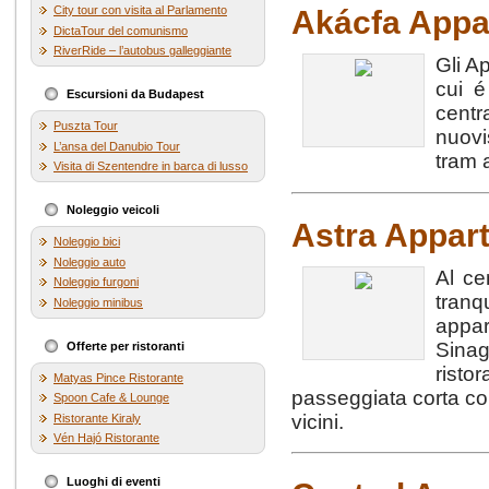
City tour con visita al Parlamento
Akácfa Appa
DictaTour del comunismo
RiverRide – l’autobus galleggiante
Gli A
cui é
Escursioni da Budapest
centra
Puszta Tour
nuovi
L’ansa del Danubio Tour
tram a
Visita di Szentendre in barca di lusso
Noleggio veicoli
Astra Appar
Noleggio bici
Noleggio auto
Al ce
Noleggio furgoni
tranq
Noleggio minibus
appar
Sinag
Offerte per ristoranti
rist
Matyas Pince Ristorante
passeggiata corta com
Spoon Cafe & Lounge
vicini.
Ristorante Kiraly
Vén Hajó Ristorante
Luoghi di eventi