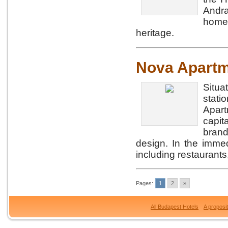
Andra
home 
heritage.
Nova Apart
Situ
stat
Apar
capit
brand
design. In the immedi
including restaurants
Pages:
1
2
»
All Budapest Hotels
A proposi