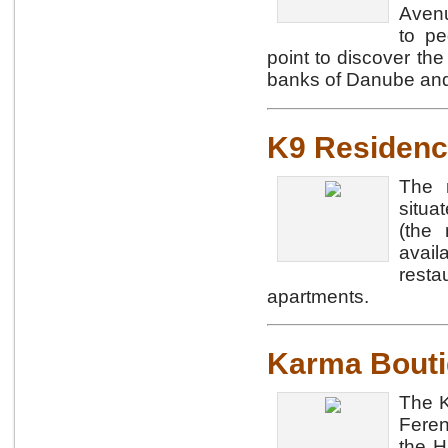
Avenue
to pe
point to discover the
banks of Danube and 
K9 Residen
The 
situa
(the 
avail
resta
apartments.
Karma Bouti
The K
Feren
the H