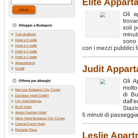
Elite Appart
Cerca
Gli a
trova
Alloggio a Budapest
soli 
minut
Tutti gli alloggi
sono 
Hotel a 5 stelle
Hotel a 4 stelle
con i mezzi pubblici 
Hotel a 3 stelle
Hotel a 2 stelle
Appartamenti
Judit Appar
Ostelli
Gli A
Offerte per alberghi
molto
Mercure Budapest City Center
di Bu
Danubius Hotel Gellért
dall’
City Hotel Mátyás
Stazi
Bo18 Hotel
Atrium Fashion Hotel
5 minuti di passeggia
Silver Hotel Budapest City Center
Central Green Hotel
Ramada Plaza
Leslie Apar