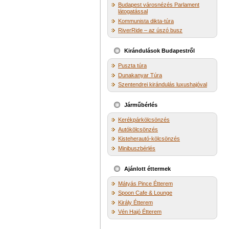
Budapest városnézés Parlament
látogatással
Kommunista dikta-túra
RiverRide – az úszó busz
Kirándulások Budapestről
Puszta túra
Dunakanyar Túra
Szentendrei kirándulás luxushajóval
Járműbérlés
Kerékpárkölcsönzés
Autókölcsönzés
Kisteherautó-kölcsönzés
Minibuszbérlés
Ajánlott éttermek
Mátyás Pince Étterem
Spoon Cafe & Lounge
Király Étterem
Vén Hajó Étterem