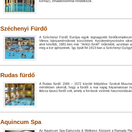
kórház), inhalatóriummal rendelkezik.
Széchenyi Fürdő
A Széchenyi Fürdő Európa egyik legnagyobb fürdőkomplexuma
Vilmos bányamérnöknek köszönheti. Kezdeményezésére sikere
ahol később, 1881-ben már “Artézi fürdő” működött, azonban az 
meg a kor igényeinek. Így épült fel 1913-ban a Széchenyi Gyógy
Rudas fürdő
A Rudas fürdő 1566 – 1572 közötti felépítése Szokoli Muszt
mértékben sikerült, hogy a fürdőt a mai napig folyamatosan ha
ilidzsa típusú fürdő volt, amely a források vizének hasznosításáva
Aquincum Spa
Az Aquincum Spa Egészség & Wellness Központ a Ramada Plaza