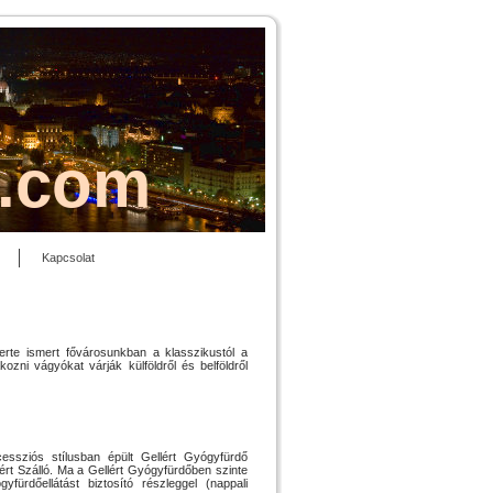
s.com
Kapcsolat
erte ismert fővárosunkban a klasszikustól a
ni vágyókat várják külföldről és belföldről
cessziós stílusban épült Gellért Gyógyfürdő
rt Szálló. Ma a Gellért Gyógyfürdőben szinte
fürdőellátást biztosító részleggel (nappali