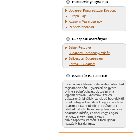
Rendezvényhelyszínek
Budapest Kongresszusi Központ
Európa Hajó
Központi Vásárcsarnok
Rendezvényhajók
Budapesti események
Sziget Fesztivál
Budapesti Karácsonyi Vásár
Szilveszter Budapesten
Forma 1 Budapest
Szállodák Budapesten
Ezen a weboldalon budapesti szállásokat
foglalhat olcsón. Egyszerű és gyors
online szobafoglalást biztosítunk a
legjobb árakon. Szállások széles
választékát kínáljuk, az olcsó hostelektől
az ötcsillagos luxushotelekig, de önellátó
apartmanokat, stúdiókat, lakásokat is
találhat nálunk. Rövid vagy hosszú távú
apartman bérlés, családi vagy céges
rendezvények, turista vagy
diákcsoportok esetén is forduljanak
hozzánk bizalommal.