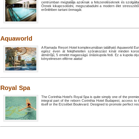
centrumban megtalálja azoknak a felszereléseknek és szolgálta
Önnek kikapcsolódni, megszabadulni a modern élet stresszétől és
erőnlétben tartani önmagát.
Aquaworld
A Ramada Resort Hotel komplexumában található Aquaworld Euró
egész éven át felejthetetlen szórakozást kínál minden koro
átmérőjű, 5 emelet magasságú óriáskupola fedi. Ez a kupola ol
kényelmesen elférne alatta!
Royal Spa
The Corinthia Hotel’s Royal Spa is quite simply one of the premier
integral part of the reborn Corinthia Hotel Budapest, access to 
itself or the Erzsébet Boulevard. Designed to promote perfect rest,