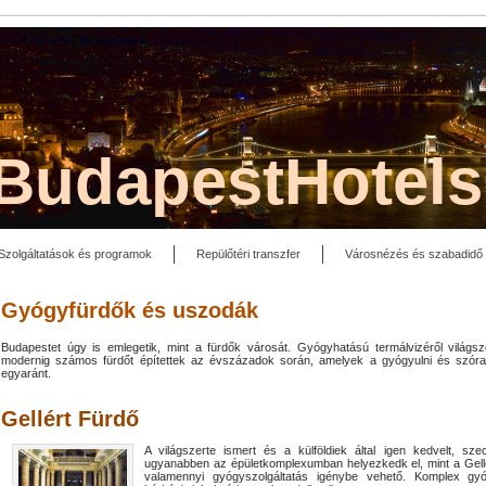
lBudapestHotel
Szolgáltatások és programok
Repülőtéri transzfer
Városnézés és szabadidő
Gyógyfürdők és uszodák
Budapestet úgy is emlegetik, mint a fürdők városát. Gyógyhatású termálvizéről világsz
modernig számos fürdőt építettek az évszázadok során, amelyek a gyógyulni és szórakoz
egyaránt.
Gellért Fürdő
A világszerte ismert és a külföldiek által igen kedvelt, sze
ugyanabben az épületkomplexumban helyezkedk el, mint a Gellé
valamennyi gyógyszolgáltatás igénybe vehető. Komplex gyógy