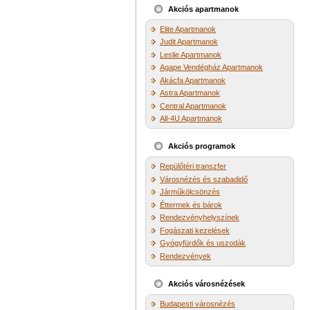
Akciós apartmanok
Elite Apartmanok
Judit Apartmanok
Leslie Apartmanok
Agape Vendégház Apartmanok
Akácfa Apartmanok
Astra Apartmanok
Central Apartmanok
All-4U Apartmanok
Akciós programok
Repülőtéri transzfer
Városnézés és szabadidő
Járműkölcsönzés
Éttermek és bárok
Rendezvényhelyszínek
Fogászati kezelések
Gyógyfürdők és uszodák
Rendezvények
Akciós városnézések
Budapesti városnézés