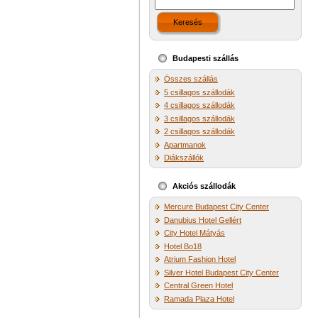
Keresés
Budapesti szállás
Összes szállás
5 csillagos szállodák
4 csillagos szállodák
3 csillagos szállodák
2 csillagos szállodák
Apartmanok
Diákszállók
Akciós szállodák
Mercure Budapest City Center
Danubius Hotel Gellért
City Hotel Mátyás
Hotel Bo18
Atrium Fashion Hotel
Silver Hotel Budapest City Center
Central Green Hotel
Ramada Plaza Hotel