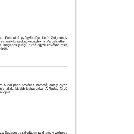
, Pest első gyógyfürdője. Létét Zsigmondy
s mélyfúrásokat végeztek a Városligetben,
ideiglenes jellegű fürdő egyre kevésbé felelt
fürdő.
afa budai pasa nevéhez köthető, amely olyan
sználják, kisebb javításokkal. A Rudas fürdő
l épült.
 Budapest szállodában található. A wellness