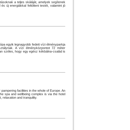
tásoknak a teljes skáláját, amelyek segítenek
 új energiákkal feltölteni testét, valamint jó
pa egyik legnagyobb fedett vízi élményparkja
sztálynak. A vízi élményközpontot 72 méter
yan széles, hogy egy egész kékbálna-család is
 pampering facilities in the whole of Europe. An
the spa and wellbeing complex is via the hotel
 relaxation and tranquility.