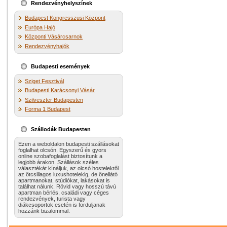
Rendezvényhelyszínek
Budapest Kongresszusi Központ
Európa Hajó
Központi Vásárcsarnok
Rendezvényhajók
Budapesti események
Sziget Fesztivál
Budapesti Karácsonyi Vásár
Szilveszter Budapesten
Forma 1 Budapest
Szállodák Budapesten
Ezen a weboldalon budapesti szállásokat
foglalhat olcsón. Egyszerű és gyors
online szobafoglalást biztosítunk a
legjobb árakon. Szállások széles
választékát kínáljuk, az olcsó hostelektől
az ötcsillagos luxushotelekig, de önellátó
apartmanokat, stúdiókat, lakásokat is
találhat nálunk. Rövid vagy hosszú távú
apartman bérlés, családi vagy céges
rendezvények, turista vagy
diákcsoportok esetén is forduljanak
hozzánk bizalommal.