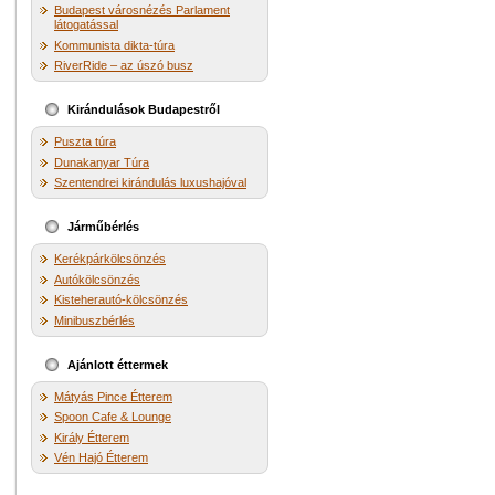
Budapest városnézés Parlament
látogatással
Kommunista dikta-túra
RiverRide – az úszó busz
Kirándulások Budapestről
Puszta túra
Dunakanyar Túra
Szentendrei kirándulás luxushajóval
Járműbérlés
Kerékpárkölcsönzés
Autókölcsönzés
Kisteherautó-kölcsönzés
Minibuszbérlés
Ajánlott éttermek
Mátyás Pince Étterem
Spoon Cafe & Lounge
Király Étterem
Vén Hajó Étterem