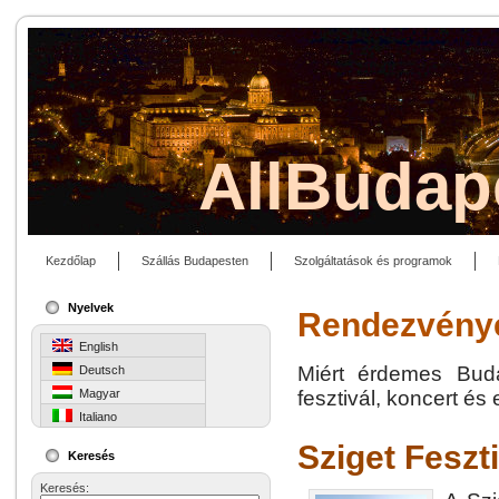
AllBudap
Kezdőlap
Szállás Budapesten
Szolgáltatások és programok
Nyelvek
Rendezvény
English
Miért érdemes Bud
Deutsch
Magyar
fesztivál, koncert é
Italiano
Sziget Feszt
Keresés
Keresés: