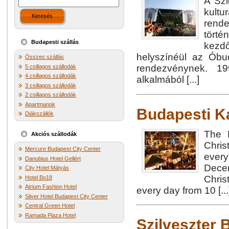
A Szi
kult
Keresés
rend
törté
Budapesti szállás
kezdő
helyszínéül az Óbud
Összes szállás
rendezvénynek. 19
5 csillagos szállodák
4 csillagos szállodák
alkalmából [...]
3 csillagos szállodák
2 csillagos szállodák
Apartmanok
Budapesti K
Diákszállók
The 
Akciós szállodák
Chris
Mercure Budapest City Center
ever
Danubius Hotel Gellért
Decem
City Hotel Mátyás
Chris
Hotel Bo18
Atrium Fashion Hotel
every day from 10 [...
Silver Hotel Budapest City Center
Central Green Hotel
Ramada Plaza Hotel
Szilveszter