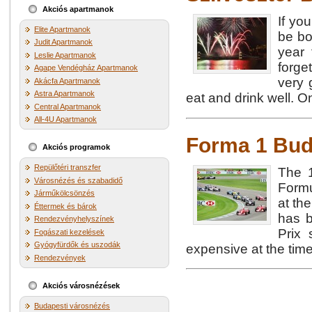
Akciós apartmanok
If yo
Elite Apartmanok
be bo
Judit Apartmanok
year 
Leslie Apartmanok
forge
Agape Vendégház Apartmanok
very 
Akácfa Apartmanok
Astra Apartmanok
eat and drink well. One
Central Apartmanok
All-4U Apartmanok
Forma 1 Bud
Akciós programok
Repülőtéri transzfer
The 
Városnézés és szabadidő
Formu
Járműkölcsönzés
at th
Éttermek és bárok
has b
Rendezvényhelyszínek
Prix 
Fogászati kezelések
Gyógyfürdők és uszodák
expensive at the time.
Rendezvények
Akciós városnézések
Budapesti városnézés