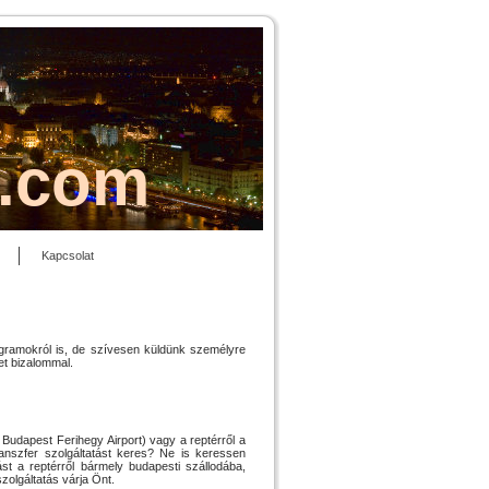
s.com
Kapcsolat
ogramokról is, de szívesen küldünk személyre
et bizalommal.
 Budapest Ferihegy Airport) vagy a reptérről a
anszfer szolgáltatást keres? Ne is keressen
atást a reptérről bármely budapesti szállodába,
olgáltatás várja Önt.