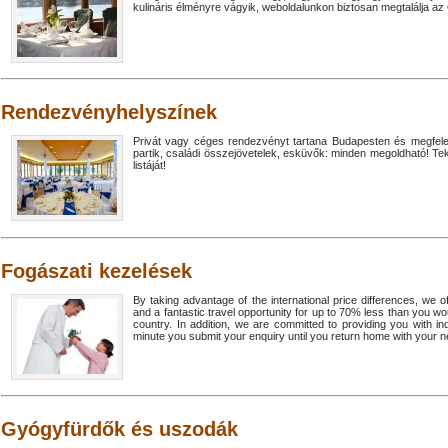
kulináris élményre vágyik, weboldalunkon biztosan megtalálja az
Rendezvényhelyszínek
Privát vagy céges rendezvényt tartana Budapesten és megfelel
partik, családi összejövetelek, esküvők: minden megoldható! T
listáját!
Fogászati kezelések
By taking advantage of the international price differences, we o
and a fantastic travel opportunity for up to 70% less than you w
country. In addition, we are committed to providing you with in
minute you submit your enquiry until you return home with your n
Gyógyfürdők és uszodák