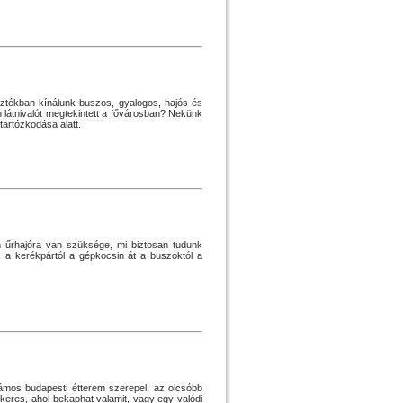
ztékban kínálunk buszos, gyalogos, hajós és
átnivalót megtekintett a fővárosban? Nekünk
tartózkodása alatt.
 űrhajóra van szüksége, mi biztosan tudunk
 a kerékpártól a gépkocsin át a buszoktól a
zámos budapesti étterem szerepel, az olcsóbb
keres, ahol bekaphat valamit, vagy egy valódi