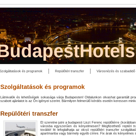
lBudapestHotel
Szolgáltatások és programok
Repülőtéri transzfer
Városnézés és szabadidő
Szolgáltatások és programok
Látnivalók és lehetőségek sokasága várja Budapesten! Oldalunkon olvashat garantált pr
szabott ajánlatot is az Ön igényei szerint. Bármilyen felmerülő kérdés esetén keressen mink
Repülőtéri transzfer
El szeretne jutni a budapesti Liszt Ferenc repülőtérre (korábban
városba egyszerűen és kényelmesen? Megfizethető reptéri tr
tovább! Itt lefoglalhatja az olcsó repülőtéri transzfer szolgált
apartmanba vagy bármely egyéb címre. Fix árak és kényelmes sz