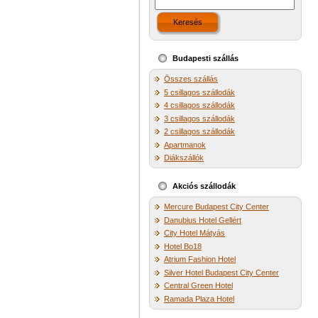
Keresés
Budapesti szállás
Összes szállás
5 csillagos szállodák
4 csillagos szállodák
3 csillagos szállodák
2 csillagos szállodák
Apartmanok
Diákszállók
Akciós szállodák
Mercure Budapest City Center
Danubius Hotel Gellért
City Hotel Mátyás
Hotel Bo18
Atrium Fashion Hotel
Silver Hotel Budapest City Center
Central Green Hotel
Ramada Plaza Hotel