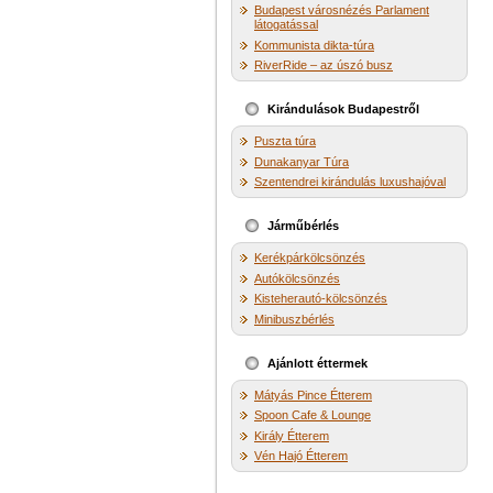
Budapest városnézés Parlament
látogatással
Kommunista dikta-túra
RiverRide – az úszó busz
Kirándulások Budapestről
Puszta túra
Dunakanyar Túra
Szentendrei kirándulás luxushajóval
Járműbérlés
Kerékpárkölcsönzés
Autókölcsönzés
Kisteherautó-kölcsönzés
Minibuszbérlés
Ajánlott éttermek
Mátyás Pince Étterem
Spoon Cafe & Lounge
Király Étterem
Vén Hajó Étterem