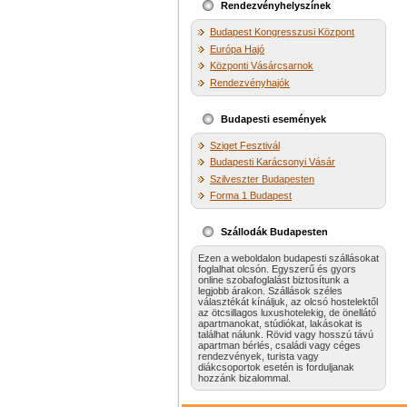
Rendezvényhelyszínek
Budapest Kongresszusi Központ
Európa Hajó
Központi Vásárcsarnok
Rendezvényhajók
Budapesti események
Sziget Fesztivál
Budapesti Karácsonyi Vásár
Szilveszter Budapesten
Forma 1 Budapest
Szállodák Budapesten
Ezen a weboldalon budapesti szállásokat
foglalhat olcsón. Egyszerű és gyors
online szobafoglalást biztosítunk a
legjobb árakon. Szállások széles
választékát kínáljuk, az olcsó hostelektől
az ötcsillagos luxushotelekig, de önellátó
apartmanokat, stúdiókat, lakásokat is
találhat nálunk. Rövid vagy hosszú távú
apartman bérlés, családi vagy céges
rendezvények, turista vagy
diákcsoportok esetén is forduljanak
hozzánk bizalommal.