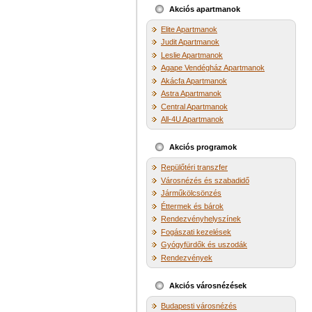
Akciós apartmanok
Elite Apartmanok
Judit Apartmanok
Leslie Apartmanok
Agape Vendégház Apartmanok
Akácfa Apartmanok
Astra Apartmanok
Central Apartmanok
All-4U Apartmanok
Akciós programok
Repülőtéri transzfer
Városnézés és szabadidő
Járműkölcsönzés
Éttermek és bárok
Rendezvényhelyszínek
Fogászati kezelések
Gyógyfürdők és uszodák
Rendezvények
Akciós városnézések
Budapesti városnézés