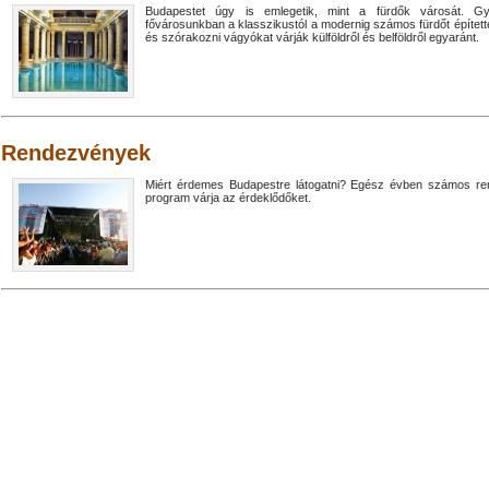
Budapestet úgy is emlegetik, mint a fürdők városát. Gyóg
fővárosunkban a klasszikustól a modernig számos fürdőt építet
és szórakozni vágyókat várják külföldről és belföldről egyaránt.
Rendezvények
Miért érdemes Budapestre látogatni? Egész évben számos ren
program várja az érdeklődőket.