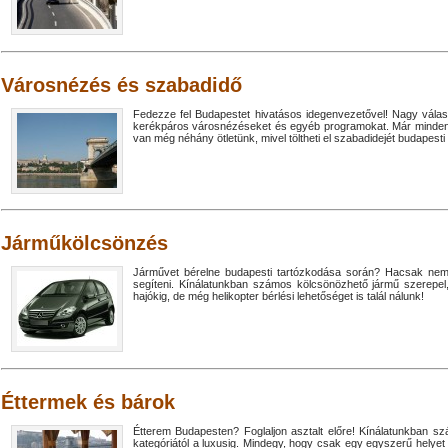
Városnézés és szabadidő
Fedezze fel Budapestet hivatásos idegenvezetővel! Nagy válas
kerékpáros városnézéseket és egyéb programokat. Már minden l
van még néhány ötletünk, mivel töltheti el szabadidejét budapesti 
Járműkölcsönzés
Járművet bérelne budapesti tartózkodása során? Hacsak nem
segíteni. Kínálatunkban számos kölcsönözhető jármű szerepel,
hajókig, de még helikopter bérlési lehetőséget is talál nálunk!
Éttermek és bárok
Étterem Budapesten? Foglaljon asztalt előre! Kínálatunkban s
kategóriától a luxusig. Mindegy, hogy csak egy egyszerű helyet 