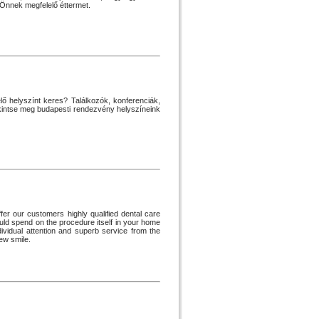
 Önnek megfelelő éttermet.
ő helyszínt keres? Találkozók, konferenciák,
ekintse meg budapesti rendezvény helyszíneink
ffer our customers highly qualified dental care
ould spend on the procedure itself in your home
dividual attention and superb service from the
ew smile.