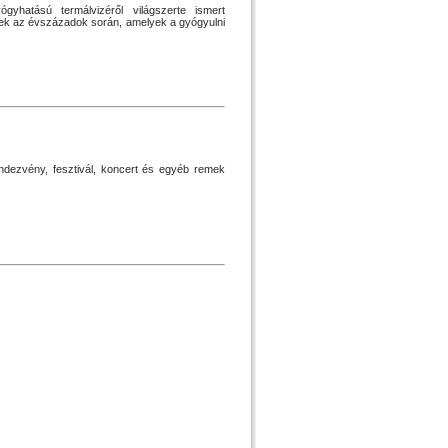
yhatású termálvizéről világszerte ismert
tek az évszázadok során, amelyek a gyógyulni
dezvény, fesztivál, koncert és egyéb remek