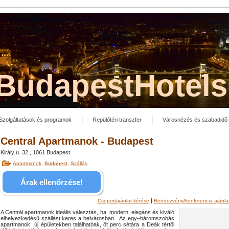
lBudapestHotel
Szolgáltatások és programok
Repülőtéri transzfer
Városnézés és szabadidő
Central Apartmanok - Budapest
Király u. 32., 1061 Budapest
Apartmanok
,
Budapest
,
Szállás
Árak ellenőrzése!
|
Csoportajánlat kérése
Rendezvény/konferencia ajánla
A Centrál apartmanok ideális választás, ha modern, elegáns és kiváló
elhelyezkedésű szállást keres a belvárosban.
Az egy–háromszobás
apartmanok új épületekben találhatóak, öt perc sétára a Deák tértől