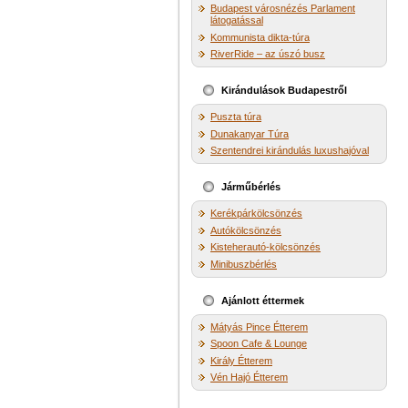
Budapest városnézés Parlament
látogatással
Kommunista dikta-túra
RiverRide – az úszó busz
Kirándulások Budapestről
Puszta túra
Dunakanyar Túra
Szentendrei kirándulás luxushajóval
Járműbérlés
Kerékpárkölcsönzés
Autókölcsönzés
Kisteherautó-kölcsönzés
Minibuszbérlés
Ajánlott éttermek
Mátyás Pince Étterem
Spoon Cafe & Lounge
Király Étterem
Vén Hajó Étterem