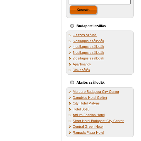
Keresés
Budapesti szállás
Összes szállás
5 csillagos szállodák
4 csillagos szállodák
3 csillagos szállodák
2 csillagos szállodák
Apartmanok
Diákszállók
Akciós szállodák
Mercure Budapest City Center
Danubius Hotel Gellért
City Hotel Mátyás
Hotel Bo18
Atrium Fashion Hotel
Silver Hotel Budapest City Center
Central Green Hotel
Ramada Plaza Hotel