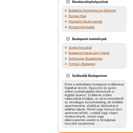
Rendezvényhelyszínek
Budapest Kongresszusi Központ
Európa Hajó
Központi Vásárcsarnok
Rendezvényhajók
Budapesti események
Sziget Fesztivál
Budapesti Karácsonyi Vásár
Szilveszter Budapesten
Forma 1 Budapest
Szállodák Budapesten
Ezen a weboldalon budapesti szállásokat
foglalhat olcsón. Egyszerű és gyors
online szobafoglalást biztosítunk a
legjobb árakon. Szállások széles
választékát kínáljuk, az olcsó hostelektől
az ötcsillagos luxushotelekig, de önellátó
apartmanokat, stúdiókat, lakásokat is
találhat nálunk. Rövid vagy hosszú távú
apartman bérlés, családi vagy céges
rendezvények, turista vagy
diákcsoportok esetén is forduljanak
hozzánk bizalommal.