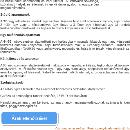
(fő közlekedési csomópont) és Váci utcától. A látnivalók sokasága,
szórakozó helyek és éttermek innen kiindulva gyalog is egyszerűen
megközelíthetőek.
Stúdió apartmanok
A 32 négyzetméteres stúdiók egy szobás, teljesen felszerelt amerikai konyhás, saját fü
2 külön ágy vagy 1 kétszemélyes ágy, illetve a 3 főnek egy kihúzható ágy áll rendelkez
fürdőszobában fürdőkád, és hajszárító teszik kényelmessé az itt tartózkodást.
Egy hálószobás apartman
A 44-55 négyzetméter alapterületű egy hálószoba + nappalis lakások egy nagy kétszemél
felszerelt amerikai konyhával, saját fürdőszobával max. 4 -6vendég számára. Kábelt tv, 
fürdőszobában fürdőkád vagy zuhanyozó, mosógép és hajszárító teszik kényelmessé az it
rendelkezik.
Két hálószobás apartman
A 80 négyzetméter alapterületű két hálószoba + nappalis, erkélyes, légkondicionált laká
elhelyezést. A két hálószobában egy – egy nagy franciaágy, nappaliban két kihúzható ágy t
amerikai típusú, jól felszerelt. Kábelt tv, vezeték nélküli internet, a fürdőszobában zuhan
az itt tartózkodást.
Szolgáltatások
A szállás egész területén Wi-Fi internet-hozzáférés biztosított, díjmentesen.
Garázs áll a vendégek rendelkezésére, 15 EUR per nap áron.
Nemdohányzó apartman kérésre, az apartmanok mozgáskorlátozottak számára is igénybe 
fűtés, poggyászmegőrzés.
Árak ellenőrzése!
Csoportajánlat kérése
|
Rendezvény/konferencia ajánla