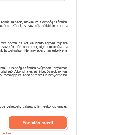
rdőszobás lakások, maximum 3 vendég számára.
ésre. Kábelt tv, vezeték nélküli internet, a
yes ággyal és két kihúzható ággyal, teljesen
vezeték nélküli internet, légkondicionálás, a
t tartózkodást. Néhány apartman erkéllyel is
sok max. 7 vendég számára nyújtanak kényelmes
alálható. A konyha és az étkezősarok nyitott,
yozó, mosógép és hajszárító teszik kényelmessé
vehetőek, babaágy, lift, légkondicionálás,
Foglalás most!
t kérése