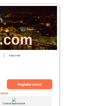
s.com
Kapcsolat
Foglalás most!
t kérése
Central Apartmanok