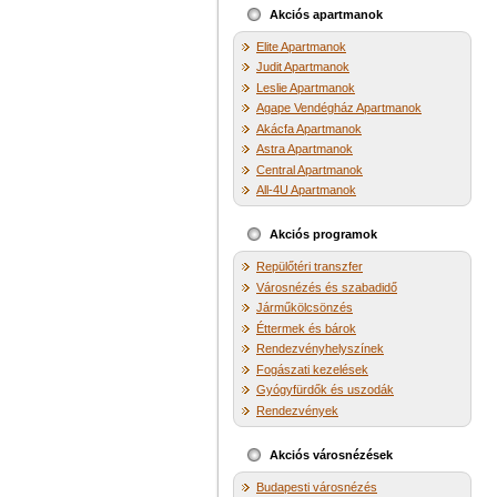
Akciós apartmanok
Elite Apartmanok
Judit Apartmanok
Leslie Apartmanok
Agape Vendégház Apartmanok
Akácfa Apartmanok
Astra Apartmanok
Central Apartmanok
All-4U Apartmanok
Akciós programok
Repülőtéri transzfer
Városnézés és szabadidő
Járműkölcsönzés
Éttermek és bárok
Rendezvényhelyszínek
Fogászati kezelések
Gyógyfürdők és uszodák
Rendezvények
Akciós városnézések
Budapesti városnézés