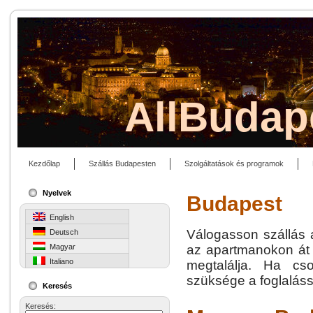
AllBudap
Kezdőlap
Szállás Budapesten
Szolgáltatások és programok
Nyelvek
Budapest
English
Válogasson szállás a
Deutsch
Magyar
az apartmanokon át 
Italiano
megtalálja. Ha cs
szüksége a foglaláss
Keresés
Keresés: