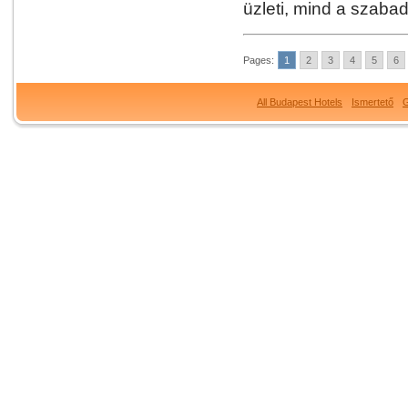
üzleti, mind a szaba
Pages:
1
2
3
4
5
6
All Budapest Hotels
Ismertető
G