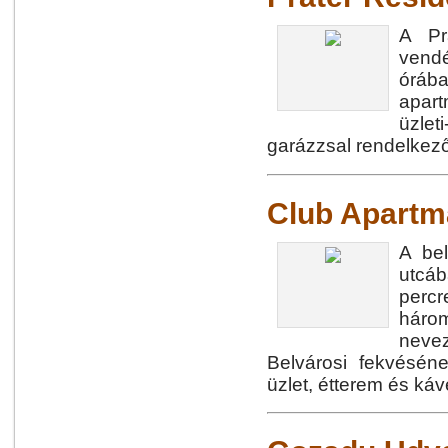
A Pr
vendé
órába
apar
üzlet
garázzsal rendelkező
Club Apart
A be
utcáb
perc
három
neve
Belvárosi fekvésé
üzlet, étterem és káv