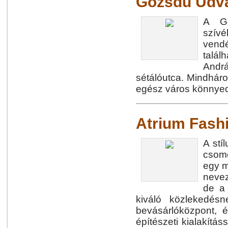
Gozsdu Udv
A Go
szívé
vendé
talál
Andrá
sétálóutca. Mindháro
egész város könnyed
Atrium Fash
A stí
csomó
egy m
nevez
de a 
kiváló közlekedés
bevásárlóközpont, é
építészeti kialakítá