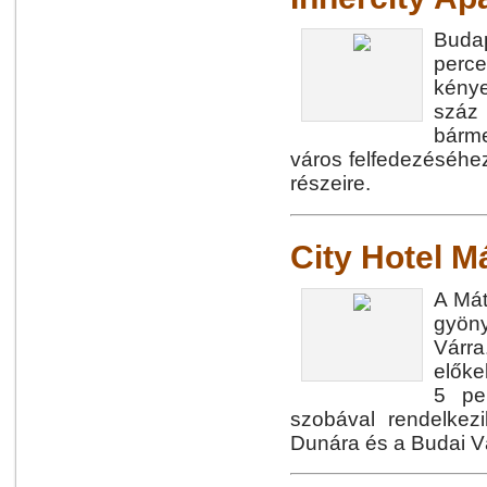
Budap
perce
kénye
száz
bárme
város felfedezéséhe
részeire.
City Hotel M
A Mát
gyöny
Várra
előke
5 pe
szobával rendelkez
Dunára és a Budai V