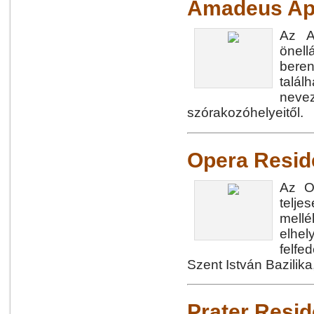
Amadeus Ap
Az A
önell
bere
tal
nevez
szórakozóhelyeitől.
Opera Resid
Az O
telje
mellé
elhe
felf
Szent István Bazilik
Prater Resi