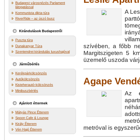
Budapest városnézés Parlament
látogatással
A Les
Kommunista dikta-túra
partt
RiverRide – az úszó busz
töme
Kirándulások Budapestről
irány
vill
Puszta túra
szívében, a főbb ne
Dunakanyar Túra
Szentendrei kirándulás luxushajóval
Margitszigeten 5 km
üzemelő uszoda várj
Járműbérlés
Kerékpárkölcsönzés
Agape Vend
Autókölcsönzés
Kisteherautó-kölcsönzés
Minibuszbérlés
Az e
apart
Ajánlott éttermek
néhán
Mátyás Pince Étterem
adott
Spoon Cafe & Lounge
metr
Király Étterem
metróval is egyszer
Vén Hajó Étterem