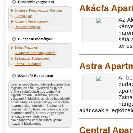
Rendezvényhelyszínek
Akácfa Apa
Budapest Kongresszusi Központ
Európa Hajó
Az Ak
Központi Vásárcsarnok
kény
Rendezvényhajók
három
sétár
Budapesti események
tér é
Sziget Fesztivál
Budapesti Karácsonyi Vásár
Szilveszter Budapesten
Astra Apart
Forma 1 Budapest
Szállodák Budapesten
A be
buda
Ezen a weboldalon budapesti szállásokat
foglalhat olcsón. Egyszerű és gyors
apar
online szobafoglalást biztosítunk a
legjobb árakon. Szállások széles
Zsin
választékát kínáljuk, az olcsó hostelektől
az ötcsillagos luxushotelekig, de önellátó
hangu
apartmanokat, stúdiókat, lakásokat is
akár csak a legközel
találhat nálunk. Rövid vagy hosszú távú
apartman bérlés, családi vagy céges
rendezvények, turista vagy
diákcsoportok esetén is forduljanak
hozzánk bizalommal.
Central Apa