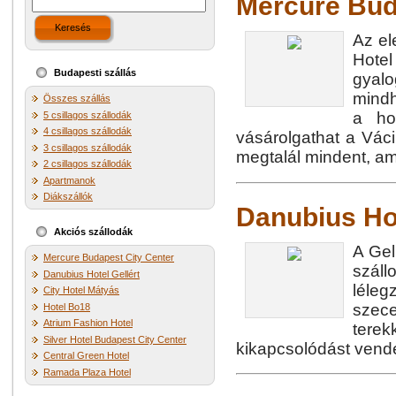
Mercure Bud
Keresés
Az el
Hotel
Budapesti szállás
gyalo
mindh
Összes szállás
a ho
5 csillagos szállodák
4 csillagos szállodák
vásárolgathat a Váci
3 csillagos szállodák
megtalál mindent, ami
2 csillagos szállodák
Apartmanok
Diákszállók
Danubius Hot
Akciós szállodák
A Gel
Mercure Budapest City Center
száll
Danubius Hotel Gellért
léleg
City Hotel Mátyás
szece
Hotel Bo18
Atrium Fashion Hotel
terek
Silver Hotel Budapest City Center
kikapcsolódást vend
Central Green Hotel
Ramada Plaza Hotel