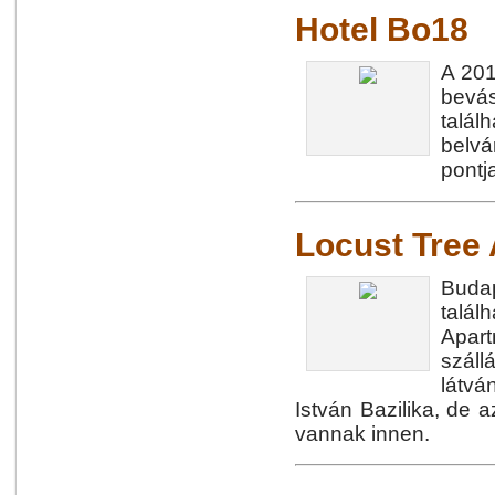
Hotel Bo18
A 201
bevás
talá
belvá
pontj
Locust Tree
Budap
talá
Apar
szál
látvá
István Bazilika, de a
vannak innen.