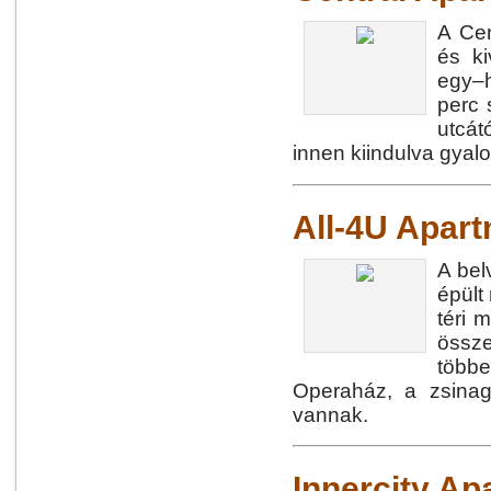
A Cen
és ki
egy–h
perc 
utcát
innen kiindulva gyal
All-4U Apar
A bel
épült
téri 
össze
többe
Operaház, a zsinag
vannak.
Innercity A