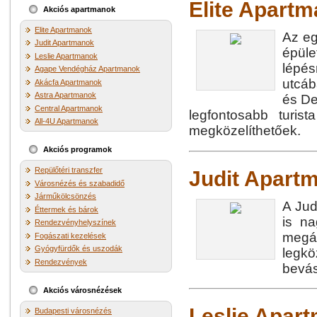
Elite Apart
Akciós apartmanok
Elite Apartmanok
Az eg
Judit Apartmanok
épüle
Leslie Apartmanok
lépés
Agape Vendégház Apartmanok
utcáb
Akácfa Apartmanok
Astra Apartmanok
és De
Central Apartmanok
legfontosabb turis
All-4U Apartmanok
megközelíthetőek.
Akciós programok
Repülőtéri transzfer
Judit Apart
Városnézés és szabadidő
Járműkölcsönzés
A Jud
Éttermek és bárok
is n
Rendezvényhelyszínek
megá
Fogászati kezelések
Gyógyfürdők és uszodák
legk
Rendezvények
bevás
Akciós városnézések
Leslie Apar
Budapesti városnézés