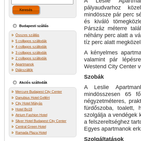
A Leslie Apartm
pályaudvarhoz köze
Keresés
mindössze pár perc sé
és kiváló tömegközl
Budapesti szállás
Párszáz méterre talá
néhány perc alatt a vá
Összes szállás
tíz perc alatt megközel
5 csillagos szállodák
4 csillagos szállodák
A kényelmes apartma
3 csillagos szállodák
valamint pár lépésr
2 csillagos szállodák
Apartmanok
Westend City Center vá
Diákszállók
Szobák
Akciós szállodák
A Leslie Apartmanh
Mercure Budapest City Center
mindösszesen 65 fő
Danubius Hotel Gellért
négyzetméteres, prakt
City Hotel Mátyás
fürdőszoba, toalett, 
Hotel Bo18
szolgálja a vendégek 
Atrium Fashion Hotel
a felszereltséghez tar
Silver Hotel Budapest City Center
Central Green Hotel
Egyes apartmanok erké
Ramada Plaza Hotel
Szolgáltatások