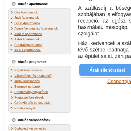
Akciós apartmanok
A szállásdíj a bősége
Elite Apartmanok
szobájában is elfogyas
Judit Apartmanok
recepció, az egész sz
Leslie Apartmanok
használatú mosógép, v
Agape Vendégház Apartmanok
szolgálat.
Akácfa Apartmanok
Astra Apartmanok
Házi kedvencek a száll
Central Apartmanok
lévő széfbe leadhatja
All-4U Apartmanok
az épület saját, zárt pa
Akciós programok
Árak ellenőrzése!
Repülőtéri transzfer
Városnézés és szabadidő
Csoportajá
Járműkölcsönzés
Éttermek és bárok
Rendezvényhelyszínek
Fogászati kezelések
Gyógyfürdők és uszodák
Rendezvények
Akciós városnézések
Budapesti városnézés