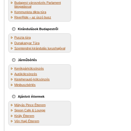
Budapest városnézés Parlament
látogatással
Kommunista dikta-túra
RiverRide – az úszó busz
Kirándulások Budapestről
Puszta túra
Dunakanyar Túra
Szentendrei kirándulás luxushajóval
Járműbérlés
Kerékpárkölcsönzés
Autókölcsönzés
Kisteherautó-kölcsönzés
Minibuszbérlés
Ajánlott éttermek
Mátyás Pince Étterem
Spoon Cafe & Lounge
Király Étterem
Vén Hajó Étterem