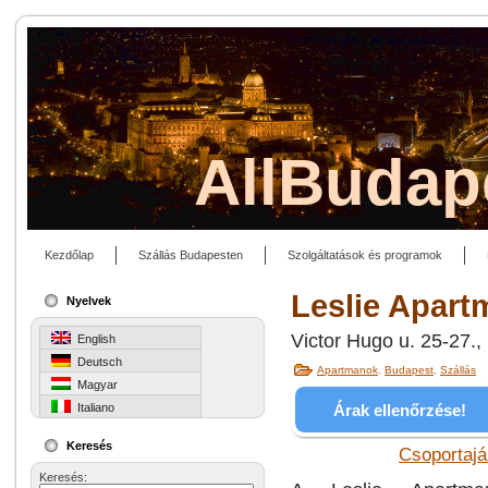
AllBudap
Kezdőlap
Szállás Budapesten
Szolgáltatások és programok
Leslie Apart
Nyelvek
Victor Hugo u. 25-27.
English
Deutsch
Apartmanok
,
Budapest
,
Szállás
Magyar
Árak ellenőrzése!
Italiano
Keresés
Csoportajá
Keresés: