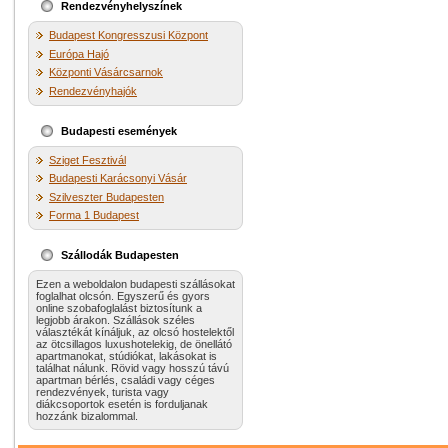
Rendezvényhelyszínek
Budapest Kongresszusi Központ
Európa Hajó
Központi Vásárcsarnok
Rendezvényhajók
Budapesti események
Sziget Fesztivál
Budapesti Karácsonyi Vásár
Szilveszter Budapesten
Forma 1 Budapest
Szállodák Budapesten
Ezen a weboldalon budapesti szállásokat
foglalhat olcsón. Egyszerű és gyors
online szobafoglalást biztosítunk a
legjobb árakon. Szállások széles
választékát kínáljuk, az olcsó hostelektől
az ötcsillagos luxushotelekig, de önellátó
apartmanokat, stúdiókat, lakásokat is
találhat nálunk. Rövid vagy hosszú távú
apartman bérlés, családi vagy céges
rendezvények, turista vagy
diákcsoportok esetén is forduljanak
hozzánk bizalommal.