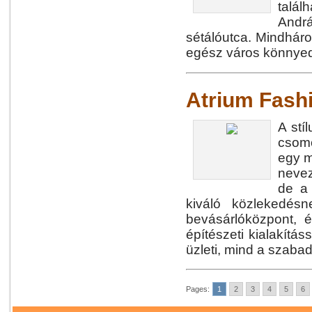
talál
Andrá
sétálóutca. Mindháro
egész város könnyed
Atrium Fash
A stí
csomó
egy m
nevez
de a 
kiváló közlekedés
bevásárlóközpont, é
építészeti kialakítá
üzleti, mind a szaba
Pages:
1
2
3
4
5
6