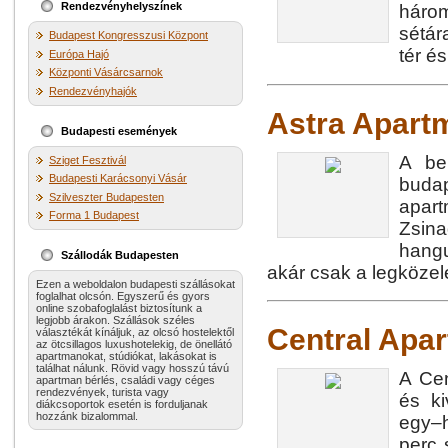
Rendezvényhelyszínek
három
sétár
Budapest Kongresszusi Központ
tér é
Európa Hajó
Központi Vásárcsarnok
Rendezvényhajók
Astra Apart
Budapesti események
A be
Sziget Fesztivál
Budapesti Karácsonyi Vásár
buda
Szilveszter Budapesten
apar
Forma 1 Budapest
Zsin
hangu
Szállodák Budapesten
akár csak a legközel
Ezen a weboldalon budapesti szállásokat
foglalhat olcsón. Egyszerű és gyors
online szobafoglalást biztosítunk a
legjobb árakon. Szállások széles
Central Apa
választékát kínáljuk, az olcsó hostelektől
az ötcsillagos luxushotelekig, de önellátó
apartmanokat, stúdiókat, lakásokat is
találhat nálunk. Rövid vagy hosszú távú
A Cen
apartman bérlés, családi vagy céges
rendezvények, turista vagy
és ki
diákcsoportok esetén is forduljanak
hozzánk bizalommal.
egy–h
perc 