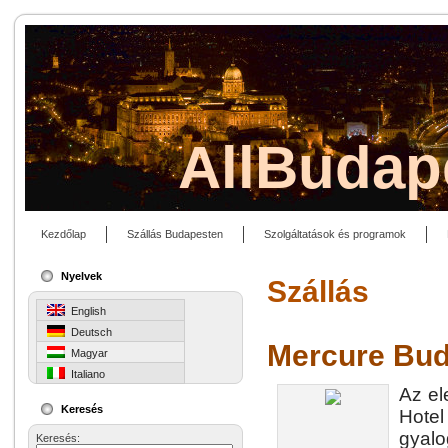
AllBudap
Kezdőlap
Szállás Budapesten
Szolgáltatások és programok
Nyelvek
Szállás
English
Deutsch
Mercure Bud
Magyar
Italiano
Az el
Keresés
Hotel
gyalo
Keresés: