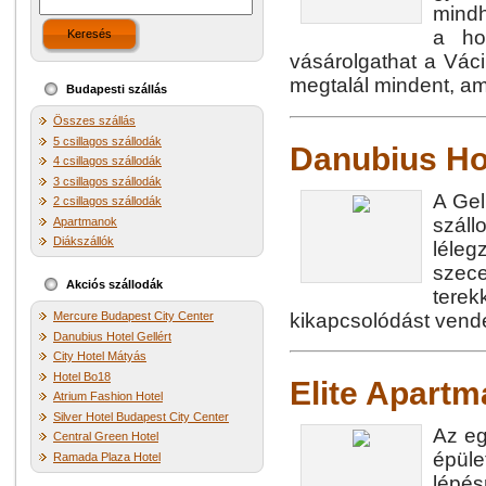
mindh
a ho
Keresés
vásárolgathat a Váci
megtalál mindent, ami
Budapesti szállás
Összes szállás
5 csillagos szállodák
Danubius Hot
4 csillagos szállodák
3 csillagos szállodák
A Gel
2 csillagos szállodák
száll
Apartmanok
Diákszállók
léleg
szece
Akciós szállodák
terek
kikapcsolódást vend
Mercure Budapest City Center
Danubius Hotel Gellért
City Hotel Mátyás
Hotel Bo18
Elite Apart
Atrium Fashion Hotel
Silver Hotel Budapest City Center
Az eg
Central Green Hotel
épüle
Ramada Plaza Hotel
lépés