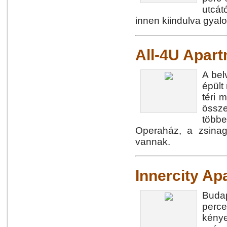
utcát
innen kiindulva gyal
All-4U Apar
A bel
épült
téri 
össze
többe
Operaház, a zsinag
vannak.
Innercity A
Budap
perce
kénye