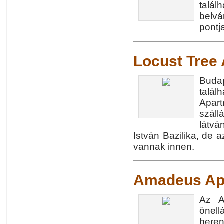
talá
belvá
pontj
Locust Tree
Budap
talá
Apar
szál
látvá
István Bazilika, de a
vannak innen.
Amadeus Ap
Az A
önell
bere