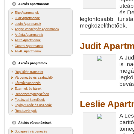
Akciós apartmanok
utcáb
és De
Elite Apartmanok
legfontosabb turis
Judit Apartmanok
Leslie Apartmanok
megközelíthetőek.
Agape Vendégház Apartmanok
Akácfa Apartmanok
Astra Apartmanok
Judit Apart
Central Apartmanok
All-4U Apartmanok
A Jud
is n
Akciós programok
megá
Repülőtéri transzfer
legk
Városnézés és szabadidő
bevás
Járműkölcsönzés
Éttermek és bárok
Rendezvényhelyszínek
Fogászati kezelések
Leslie Apar
Gyógyfürdők és uszodák
Rendezvények
A Les
partt
Akciós városnézések
töme
Budapesti városnézés