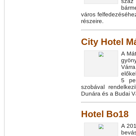
száz
bárme
város felfedezéséhe
részeire.
City Hotel M
A Mát
gyöny
Várra
előke
5 pe
szobával rendelkez
Dunára és a Budai V
Hotel Bo18
A 201
bevás