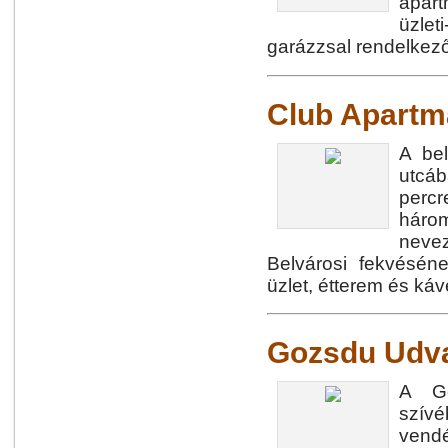
apar
üzlet
garázzsal rendelkező
Club Apart
A be
utcáb
perc
három
neve
Belvárosi fekvésé
üzlet, étterem és káv
Gozsdu Udv
A Go
szívé
vendé