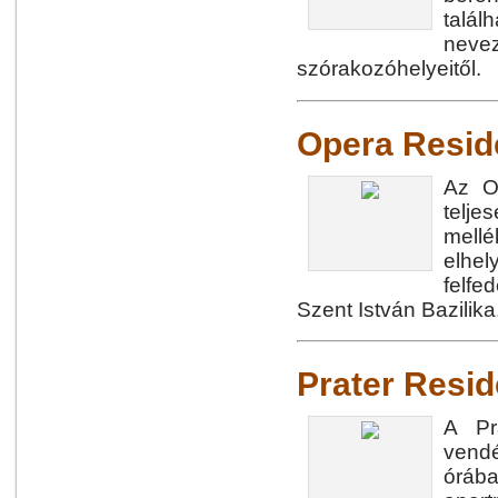
tal
nevez
szórakozóhelyeitől.
Opera Resid
Az O
telje
mellé
elhe
felf
Szent István Bazilik
Prater Resi
A Pr
vendé
órába