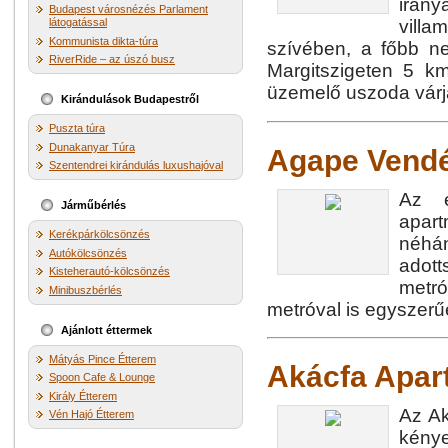
irány
Budapest városnézés Parlament
látogatással
vill
Kommunista dikta-túra
szívében, a főbb ne
RiverRide – az úszó busz
Margitszigeten 5 km
üzemelő uszoda várj
Kirándulások Budapestről
Puszta túra
Dunakanyar Túra
Agape Vend
Szentendrei kirándulás luxushajóval
Az e
Járműbérlés
apart
Kerékpárkölcsönzés
néhán
Autókölcsönzés
adott
Kisteherautó-kölcsönzés
metr
Minibuszbérlés
metróval is egyszer
Ajánlott éttermek
Mátyás Pince Étterem
Akácfa Apa
Spoon Cafe & Lounge
Király Étterem
Az Ak
Vén Hajó Étterem
kény