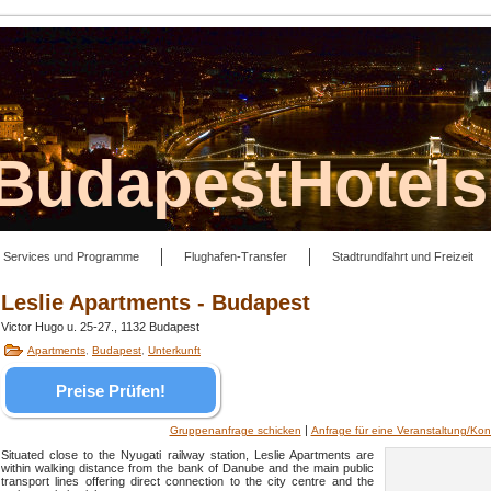
lBudapestHotel
Services und Programme
Flughafen-Transfer
Stadtrundfahrt und Freizeit
Leslie Apartments - Budapest
Victor Hugo u. 25-27., 1132 Budapest
Apartments
,
Budapest
,
Unterkunft
Preise Prüfen!
|
Gruppenanfrage schicken
Anfrage für eine Veranstaltung/Kon
Situated close to the Nyugati railway station, Leslie Apartments are
within walking distance from the bank of Danube and the main public
transport lines offering direct connection to the city centre and the