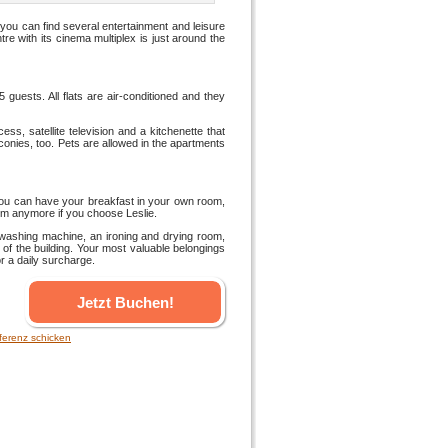
 you can find several entertainment and leisure
e with its cinema multiplex is just around the
 guests. All flats are air-conditioned and they
ss, satellite television and a kitchenette that
conies, too. Pets are allowed in the apartments
you can have your breakfast in your own room,
blem anymore if you choose Leslie.
 washing machine, an ironing and drying room,
 of the building. Your most valuable belongings
or a daily surcharge.
Jetzt Buchen!
ferenz schicken