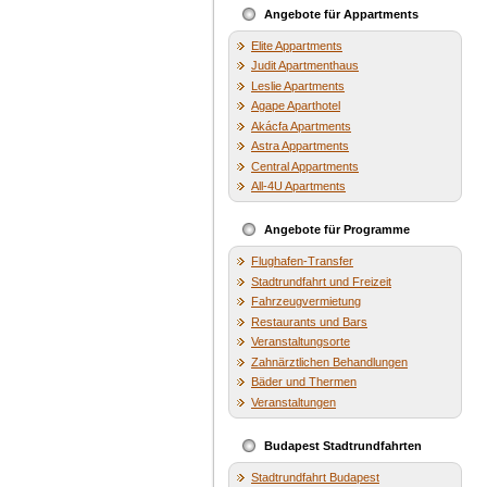
Angebote für Appartments
Elite Appartments
Judit Apartmenthaus
Leslie Apartments
Agape Aparthotel
Akácfa Apartments
Astra Appartments
Central Appartments
All-4U Apartments
Angebote für Programme
Flughafen-Transfer
Stadtrundfahrt und Freizeit
Fahrzeugvermietung
Restaurants und Bars
Veranstaltungsorte
Zahnärztlichen Behandlungen
Bäder und Thermen
Veranstaltungen
Budapest Stadtrundfahrten
Stadtrundfahrt Budapest