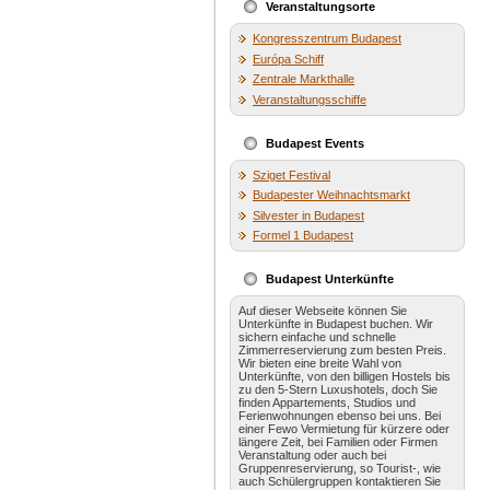
Veranstaltungsorte
Kongresszentrum Budapest
Európa Schiff
Zentrale Markthalle
Veranstaltungsschiffe
Budapest Events
Sziget Festival
Budapester Weihnachtsmarkt
Silvester in Budapest
Formel 1 Budapest
Budapest Unterkünfte
Auf dieser Webseite können Sie
Unterkünfte in Budapest buchen. Wir
sichern einfache und schnelle
Zimmerreservierung zum besten Preis.
Wir bieten eine breite Wahl von
Unterkünfte, von den billigen Hostels bis
zu den 5-Stern Luxushotels, doch Sie
finden Appartements, Studios und
Ferienwohnungen ebenso bei uns. Bei
einer Fewo Vermietung für kürzere oder
längere Zeit, bei Familien oder Firmen
Veranstaltung oder auch bei
Gruppenreservierung, so Tourist-, wie
auch Schülergruppen kontaktieren Sie