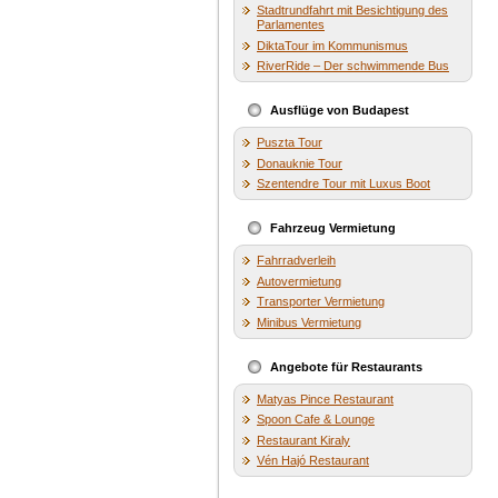
Stadtrundfahrt mit Besichtigung des
Parlamentes
DiktaTour im Kommunismus
RiverRide – Der schwimmende Bus
Ausflüge von Budapest
Puszta Tour
Donauknie Tour
Szentendre Tour mit Luxus Boot
Fahrzeug Vermietung
Fahrradverleih
Autovermietung
Transporter Vermietung
Minibus Vermietung
Angebote für Restaurants
Matyas Pince Restaurant
Spoon Cafe & Lounge
Restaurant Kiraly
Vén Hajó Restaurant