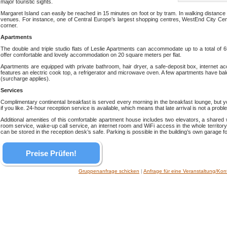
major touristic sights.
Margaret Island can easily be reached in 15 minutes on foot or by tram. In walking distance
venues. For instance, one of Central Europe’s largest shopping centres, WestEnd City Centr
corner.
Apartments
The double and triple studio flats of Leslie Apartments can accommodate up to a total of 65
offer comfortable and lovely accommodation on 20 square meters per flat.
Apartments are equipped with private bathroom, hair dryer, a safe-deposit box, internet acce
features an electric cook top, a refrigerator and microwave oven. A few apartments have bal
(surcharge applies).
Services
Complimentary continental breakfast is served every morning in the breakfast lounge, but 
if you like. 24-hour reception service is available, which means that late arrival is not a pro
Additional amenities of this comfortable apartment house includes two elevators, a shared
room service, wake-up call service, an internet room and WiFi access in the whole territory
can be stored in the reception desk’s safe. Parking is possible in the building’s own garage f
Preise Prüfen!
Gruppenanfrage schicken
|
Anfrage für eine Veranstaltung/Kon