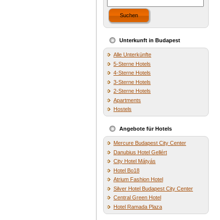
Suchen
Unterkunft in Budapest
Alle Unterkünfte
5-Sterne Hotels
4-Sterne Hotels
3-Sterne Hotels
2-Sterne Hotels
Apartments
Hostels
Angebote für Hotels
Mercure Budapest City Center
Danubius Hotel Gellért
City Hotel Mátyás
Hotel Bo18
Atrium Fashion Hotel
Silver Hotel Budapest City Center
Central Green Hotel
Hotel Ramada Plaza