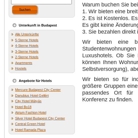
Warum buchen Sie bei
Suchen
1. Wir bieten eine br
2. Es ist Kostenlos. E
Es gibt keine Änderun
Unterkunft in Budapest
3. Sie bezahlen direkt 
Alle Unterkünfte
5-Sterne Hotels
Wir bieten eine br
4-Sterne Hotels
Studentenwohnungen 
3-Sterne Hotels
Luxushotels. Ob Sie 
2-Sterne Hotels
können Ihnen Wohnung
Apartments
Selbstversorgung), ab
Hostels
Wir bieten so für in
Angebote für Hotels
größere Gruppen eine 
Mercure Budapest City Center
passendes Ort für F
Danubius Hotel Gellért
Konferenz zu finden.
City Hotel Mátyás
Hotel Bo18
Atrium Fashion Hotel
Silver Hotel Budapest City Center
Central Green Hotel
Hotel Ramada Plaza