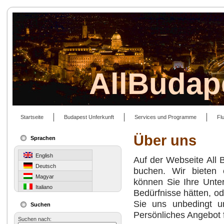
AllBudap
Startseite
Budapest Unferkunft
Services und Programme
Fl
Über uns
Sprachen
English
Auf der Webseite All 
Deutsch
buchen. Wir bieten 
Magyar
können Sie Ihre Unterk
Italiano
Bedürfnisse hätten, od
Sie uns unbedingt u
Suchen
Persönliches Angebot
Suchen nach: