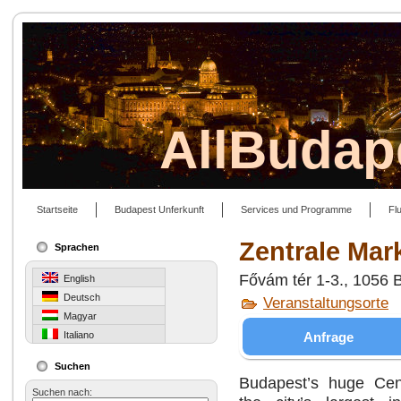
AllBudap
Startseite
Budapest Unferkunft
Services und Programme
Fl
Zentrale Mar
Sprachen
Fővám tér 1-3., 1056 
English
Deutsch
Veranstaltungsorte
Magyar
Anfrage
Italiano
Suchen
Budapest’s huge Cent
Suchen nach: