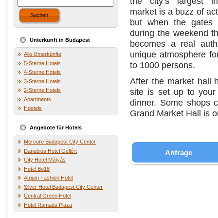
the city’s largest 
market is a buzz of act
Suchen
but when the gates 
during the weekend th
Unterkunft in Budapest
becomes a real auth
unique atmosphere for
Alle Unterkünfte
to 1000 persons.
5-Sterne Hotels
4-Sterne Hotels
After the market hall
3-Sterne Hotels
site is set up to you
2-Sterne Hotels
Apartments
dinner. Some shops c
Hostels
Grand Market Hall is o
Angebote für Hotels
Mercure Budapest City Center
Danubius Hotel Gellért
Anfrage
City Hotel Mátyás
Hotel Bo18
Atrium Fashion Hotel
Silver Hotel Budapest City Center
Central Green Hotel
Hotel Ramada Plaza