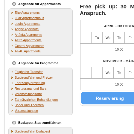
Angebote für Appartments
Free pick up: 30 M
Anspruch.
Elite Appartments
Judit Apartmenthaus
Leslie Apartments
APRIL – OKTOBE
Agape Aparthotel
Akácfa Apartments
Tu
We
Th
Fr
Astra Appartments
Central Appartments
10:00
All-4U Apartments
NOVEMBER – MÄR
Angebote für Programme
Flughafen-Transfer
We
Th
Fr
Stadtrundfahrt und Freizeit
Fahrzeugvermietung
10:00
Restaurants und Bars
Veranstaltungsorte
Reservierung
Zahnärztlichen Behandlungen
Bäder und Thermen
Veranstaltungen
Budapest Stadtrundfahrten
Stadtrundfahrt Budapest