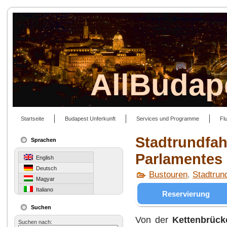
AllBudap
Startseite
Budapest Unferkunft
Services und Programme
Fl
Stadtrundfah
Sprachen
Parlamentes
English
Deutsch
Bustouren
,
Stadtrund
Magyar
Italiano
Reservierung
Suchen
Von der
Kettenbrück
Suchen nach: