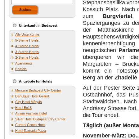
Stephansbasilika vorb
Kossuth Platz. Nach 
Suchen
zum
Burgviertel
.
Spazierganges zu der
Unterkunft in Budapest
der Matthiaskirch
Alle Unterkünfte
Hauptsehenswürdigkei
5-Sterne Hotels
kennenlernenhtigun
4-Sterne Hotels
neugotischen
Parlam
3-Sterne Hotels
überqueren wir di
2-Sterne Hotels
Margareten – Brück
Apartments
Hostels
kommt ein Fotost
Berg
an der
Zitadelle
Angebote für Hotels
Auf der Pester Seite 
Mercure Budapest City Center
Ostbahnhof, das Pu
Danubius Hotel Gellért
Stadtwäldchen. Nach
City Hotel Mátyás
Andrássy Strasse fort,
Hotel Bo18
Atrium Fashion Hotel
die Tour endet.
Silver Hotel Budapest City Center
Täglich (außer Monta
Central Green Hotel
Hotel Ramada Plaza
November-März: Do., F