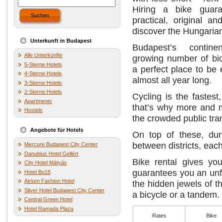
Hiring a bike guara
Suchen
practical, original a
discover the Hungarian
Unterkunft in Budapest
Budapest’s contine
Alle Unterkünfte
growing number of bic
5-Sterne Hotels
a perfect place to be
4-Sterne Hotels
almost all year long.
3-Sterne Hotels
2-Sterne Hotels
Cycling is the fastest
Apartments
that’s why more and mo
Hostels
the crowded public tra
Angebote für Hotels
On top of these, dur
between districts, eac
Mercure Budapest City Center
Danubius Hotel Gellért
Bike rental gives yo
City Hotel Mátyás
guarantees you an unfo
Hotel Bo18
Atrium Fashion Hotel
the hidden jewels of t
Silver Hotel Budapest City Center
a bicycle or a tandem.
Central Green Hotel
Hotel Ramada Plaza
Rates
Bike