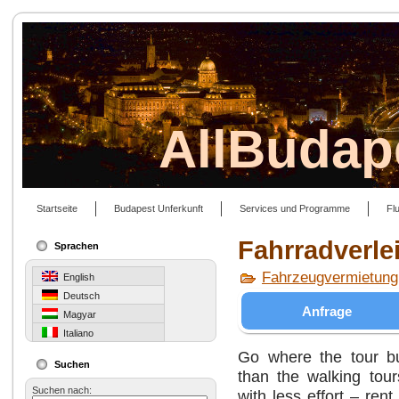
AllBudap
Startseite
Budapest Unferkunft
Services und Programme
Fl
Fahrradverle
Sprachen
Fahrzeugvermietung
English
Deutsch
Anfrage
Magyar
Italiano
Go where the tour bu
Suchen
than the walking tou
Suchen nach:
with less effort – ren