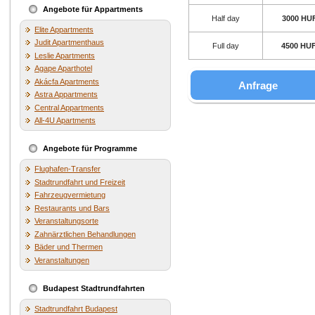
Angebote für Appartments
Half day
3000 HU
Elite Appartments
Judit Apartmenthaus
Full day
4500 HU
Leslie Apartments
Agape Aparthotel
Akácfa Apartments
Anfrage
Astra Appartments
Central Appartments
All-4U Apartments
Angebote für Programme
Flughafen-Transfer
Stadtrundfahrt und Freizeit
Fahrzeugvermietung
Restaurants und Bars
Veranstaltungsorte
Zahnärztlichen Behandlungen
Bäder und Thermen
Veranstaltungen
Budapest Stadtrundfahrten
Stadtrundfahrt Budapest