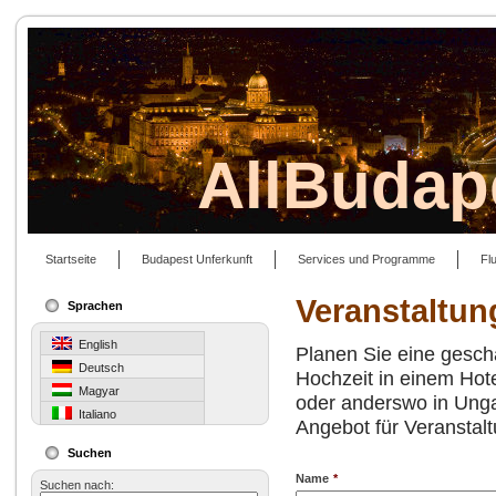
AllBudap
Startseite
Budapest Unferkunft
Services und Programme
Fl
Veranstaltun
Sprachen
English
Planen Sie eine geschä
Deutsch
Hochzeit in einem Hote
Magyar
oder anderswo in Ungar
Italiano
Angebot für Veranstalt
Suchen
Name
*
Suchen nach: