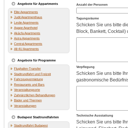
Angebote für Appartments
Anzahl der Personen
Elite Appartments
Judit Apartmenthaus
Tagungsräume
Leslie Apartments
Schicken Sie uns bitte 
Agape Aparthotel
Block, Bankett, Cocktail)
Akácfa Apartments
Astra Appartments
Central Appartments
All-4U Apartments
Angebote für Programme
Verpflegung
Flughafen-Transfer
Schicken Sie uns bitte I
Stadtrundfahrt und Freizeit
Fahrzeugvermietung
gastronomische Bedürfni
Restaurants und Bars
Veranstaltungsorte
Zahnärztlichen Behandlungen
Bäder und Thermen
Veranstaltungen
Technische Ausstattung
Budapest Stadtrundfahrten
Schicken Sie uns bitte Ih
Stadtrundfahrt Budapest