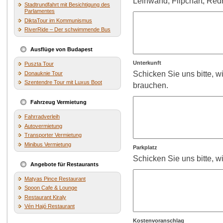
Leinwand, Flipchart, Red
Stadtrundfahrt mit Besichtigung des
Parlamentes
DiktaTour im Kommunismus
RiverRide – Der schwimmende Bus
Ausflüge von Budapest
Unterkunft
Puszta Tour
Schicken Sie uns bitte, 
Donauknie Tour
Szentendre Tour mit Luxus Boot
brauchen.
Fahrzeug Vermietung
Fahrradverleih
Autovermietung
Transporter Vermietung
Minibus Vermietung
Parkplatz
Schicken Sie uns bitte, w
Angebote für Restaurants
Matyas Pince Restaurant
Spoon Cafe & Lounge
Restaurant Kiraly
Vén Hajó Restaurant
Kostenvoranschlag