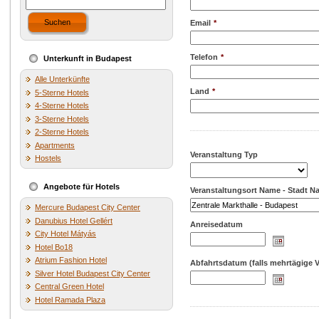
Suchen
Email
*
Telefon
*
Unterkunft in Budapest
Alle Unterkünfte
Land
*
5-Sterne Hotels
4-Sterne Hotels
3-Sterne Hotels
2-Sterne Hotels
Apartments
Veranstaltung Typ
Hostels
Angebote für Hotels
Veranstaltungsort Name - Stadt 
Mercure Budapest City Center
Danubius Hotel Gellért
Anreisedatum
City Hotel Mátyás
Hotel Bo18
Atrium Fashion Hotel
Abfahrtsdatum (falls mehrtägige V
Silver Hotel Budapest City Center
Central Green Hotel
Hotel Ramada Plaza