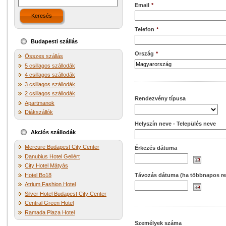
Email
*
Keresés
Telefon
*
Budapesti szállás
Ország
*
Összes szállás
5 csillagos szállodák
4 csillagos szállodák
3 csillagos szállodák
2 csillagos szállodák
Rendezvény típusa
Apartmanok
Diákszállók
Helyszín neve - Település neve
Akciós szállodák
Mercure Budapest City Center
Érkezés dátuma
Danubius Hotel Gellért
City Hotel Mátyás
Hotel Bo18
Távozás dátuma (ha többnapos r
Atrium Fashion Hotel
Silver Hotel Budapest City Center
Central Green Hotel
Ramada Plaza Hotel
Személyek száma