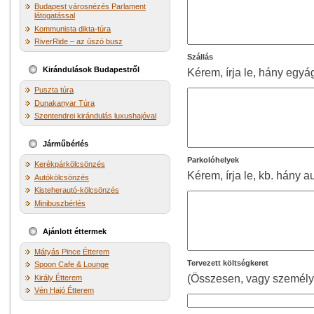
Budapest városnézés Parlament
látogatással
Kommunista dikta-túra
RiverRide – az úszó busz
Szállás
Kirándulások Budapestről
Kérem, írja le, hány egy
Puszta túra
Dunakanyar Túra
Szentendrei kirándulás luxushajóval
Járműbérlés
Parkolóhelyek
Kerékpárkölcsönzés
Kérem, írja le, kb. hány 
Autókölcsönzés
Kisteherautó-kölcsönzés
Minibuszbérlés
Ajánlott éttermek
Mátyás Pince Étterem
Tervezett költségkeret
Spoon Cafe & Lounge
(Összesen, vagy személy
Király Étterem
Vén Hajó Étterem