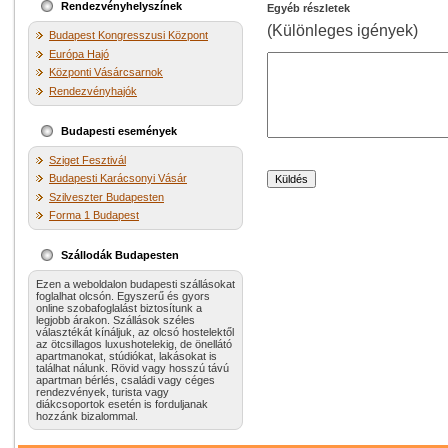
Rendezvényhelyszínek
Egyéb részletek
(Különleges igények)
Budapest Kongresszusi Központ
Európa Hajó
Központi Vásárcsarnok
Rendezvényhajók
Budapesti események
Sziget Fesztivál
Budapesti Karácsonyi Vásár
Szilveszter Budapesten
Forma 1 Budapest
Szállodák Budapesten
Ezen a weboldalon budapesti szállásokat
foglalhat olcsón. Egyszerű és gyors
online szobafoglalást biztosítunk a
legjobb árakon. Szállások széles
választékát kínáljuk, az olcsó hostelektől
az ötcsillagos luxushotelekig, de önellátó
apartmanokat, stúdiókat, lakásokat is
találhat nálunk. Rövid vagy hosszú távú
apartman bérlés, családi vagy céges
rendezvények, turista vagy
diákcsoportok esetén is forduljanak
hozzánk bizalommal.