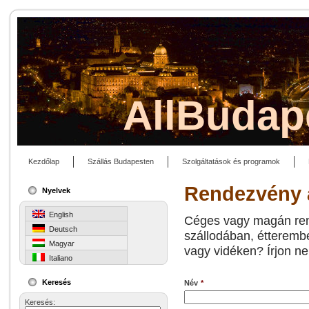
AllBudap
Kezdőlap
Szállás Budapesten
Szolgáltatások és programok
Rendezvény a
Nyelvek
English
Céges vagy magán rend
Deutsch
szállodában, étterem
Magyar
vagy vidéken? Írjon ne
Italiano
Keresés
Név
*
Keresés: