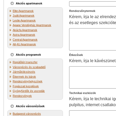
Akciós apartmanok
Elite Apartmanok
Rendezvénytermek
Judit Apartmanok
Kérem, írja le az elrendez
Leslie Apartmanok
és az esetleges szekciót
Agape Vendégház Apartmanok
Akácfa Apartmanok
Astra Apartmanok
Central Apartmanok
All-4U Apartmanok
Akciós programok
Étkezések
Kérem, írja le kávészünet
Repülőtéri transzfer
Városnézés és szabadidő
Járműkölcsönzés
Éttermek és bárok
Rendezvényhelyszínek
Fogászati kezelések
Gyógyfürdők és uszodák
Technikai eszközök
Rendezvények
Kérem, írja le technikai ig
pulpitus, internet csatlak
Akciós városnézések
Budapesti városnézés