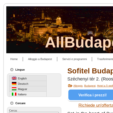
AllBudap
Home
Alloggio a Budapest
Servizi e programmi
Trasferiment
Sofitel Buda
Lingue
Széchenyi tér 2. (Roos
English
Deutsch
Alloggio
,
Budapest
,
Hotel a 5 stel
Magyar
Verifica i prezzi!
Italiano
Cercare
Richiede un'offert
Cerca: