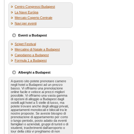
Centro Congressi Budapest
La Nave Európa
Mercato Coperto Centrale
Navi per eventi
Eventi a Budapest
Sziget Festival
Mercatino di Natale a Budapest
Capodanno a Budapest
Formula 1 a Budapest
Alberghi a Budapest
A questo sito potete prenotare camere
negli hotel a Budapest ad un prezzo
basso. Vi offriamo una prenotazione
online facile e veloce ai prezzi migliori
possibile. Vi offriamo una vasta gamma
di opzioni di alloggio a Budapest dagli
ostelli agli hotel a 5 stelle di lusso, ma
potete trovare anche degli alloggi privati,
appartamenti monolocali e bilocali tra le
nostre proposte. Se aveste bisogno di
prenotazione di appartamento per corto
o lungo periodo, posto adatto da eventi
famigliari o aziendali, gruppi di turisti o di
studenti, trasferimenti dall’aeroporto o
tour della cittá vi preghiamo di non