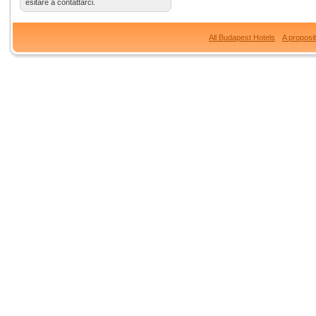
esitare a contattarci.
All Budapest Hotels
A proposi