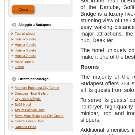
Set in the heart of B
of the Danube, Sofi
Cerca
Bridge is a luxury five
stunning view of the C
Alloggio a Budapest
easy walking distance
major attractions, th
Tutti gli alloggi
hub, Deák tér.
Hotel a 5 stelle
Hotel a 4 stelle
The hotel uniquely co
Hotel a 3 stelle
make it one of the best
Hotel a 2 stelle
Appartamenti
Rooms
Ostelli
The majority of the 
Offerte per alberghi
Budapest offers 354 s
Mercure Budapest City Center
all its guests from solo 
Danubius Hotel Gellért
To serve its guests’ 
City Hotel Mátyás
Bo18 Hotel
hairdryer, high-qualit
Atrium Fashion Hotel
minibar, iron and iro
Silver Hotel Budapest City Center
slippers.
Central Green Hotel
Ramada Plaza
Additional amenities 