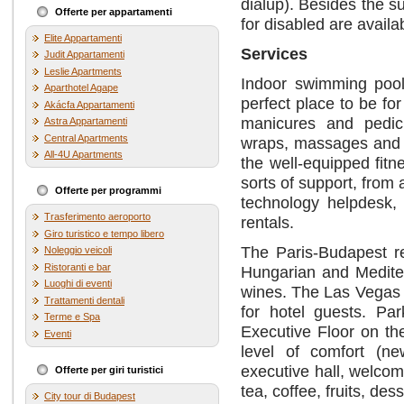
dialup). Besides the s
Offerte per appartamenti
for disabled are availa
Elite Appartamenti
Services
Judit Appartamenti
Leslie Apartments
Indoor swimming pool 
Aparthotel Agape
perfect place to be fo
Akácfa Appartamenti
manicures and pedic
Astra Appartamenti
Central Apartments
wraps, massages and fa
All-4U Apartments
the well-equipped fitn
sorts of support, from
Offerte per programmi
technology helpdesk, 
Trasferimento aeroporto
rentals.
Giro turistico e tempo libero
The Paris-Budapest re
Noleggio veicoli
Ristoranti e bar
Hungarian and Mediter
Luoghi di eventi
wines. The Las Vegas C
Trattamenti dentali
for hotel guests. Par
Terme e Spa
Executive Floor on the
Eventi
level of comfort (ne
executive hall, welcome
Offerte per giri turistici
tea, coffee, fruits, des
City tour di Budapest