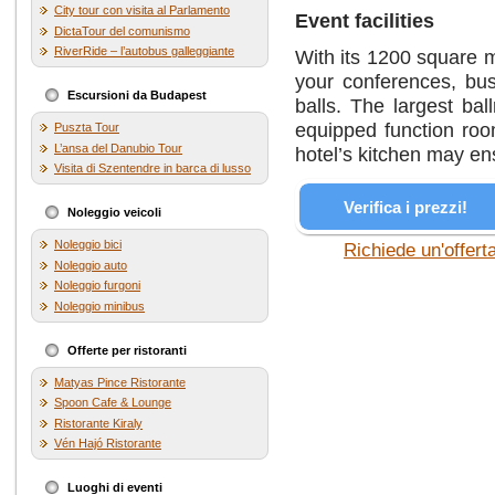
City tour con visita al Parlamento
Event facilities
DictaTour del comunismo
RiverRide – l’autobus galleggiante
With its 1200 square m
your conferences, bus
Escursioni da Budapest
balls. The largest bal
equipped function roo
Puszta Tour
L’ansa del Danubio Tour
hotel’s kitchen may en
Visita di Szentendre in barca di lusso
Verifica i prezzi!
Noleggio veicoli
Noleggio bici
Richiede un'offert
Noleggio auto
Noleggio furgoni
Noleggio minibus
Offerte per ristoranti
Matyas Pince Ristorante
Spoon Cafe & Lounge
Ristorante Kiraly
Vén Hajó Ristorante
Luoghi di eventi