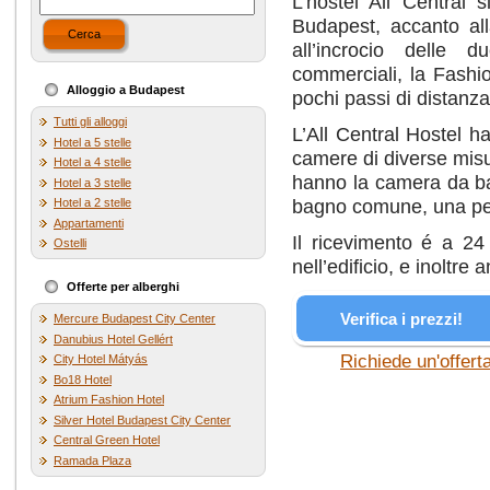
L’hostel All Central s
Budapest, accanto al
Cerca
all’incrocio delle d
commerciali, la Fashion
Alloggio a Budapest
pochi passi di distanza.
Tutti gli alloggi
L’All Central Hostel h
Hotel a 5 stelle
camere di diverse misu
Hotel a 4 stelle
hanno la camera da ba
Hotel a 3 stelle
bagno comune, una per 
Hotel a 2 stelle
Appartamenti
Il ricevimento é a 2
Ostelli
nell’edificio, e inoltre
Offerte per alberghi
Verifica i prezzi!
Mercure Budapest City Center
Danubius Hotel Gellért
Richiede un'offert
City Hotel Mátyás
Bo18 Hotel
Atrium Fashion Hotel
Silver Hotel Budapest City Center
Central Green Hotel
Ramada Plaza