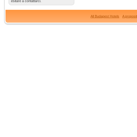
esitare a contattarci.
All Budapest Hotels
A proposi