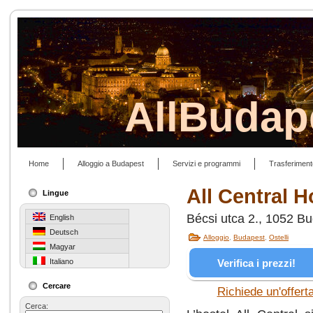
AllBudap
Home
Alloggio a Budapest
Servizi e programmi
Trasferiment
All Central H
Lingue
Bécsi utca 2., 1052 B
English
Deutsch
Alloggio
,
Budapest
,
Ostelli
Magyar
Verifica i prezzi!
Italiano
Cercare
Richiede un'offert
Cerca: