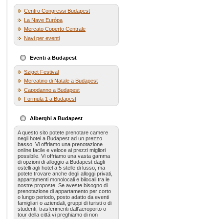
Centro Congressi Budapest
La Nave Európa
Mercato Coperto Centrale
Navi per eventi
Eventi a Budapest
Sziget Festival
Mercatino di Natale a Budapest
Capodanno a Budapest
Formula 1 a Budapest
Alberghi a Budapest
A questo sito potete prenotare camere
negli hotel a Budapest ad un prezzo
basso. Vi offriamo una prenotazione
online facile e veloce ai prezzi migliori
possibile. Vi offriamo una vasta gamma
di opzioni di alloggio a Budapest dagli
ostelli agli hotel a 5 stelle di lusso, ma
potete trovare anche degli alloggi privati,
appartamenti monolocali e bilocali tra le
nostre proposte. Se aveste bisogno di
prenotazione di appartamento per corto
o lungo periodo, posto adatto da eventi
famigliari o aziendali, gruppi di turisti o di
studenti, trasferimenti dall’aeroporto o
tour della cittá vi preghiamo di non