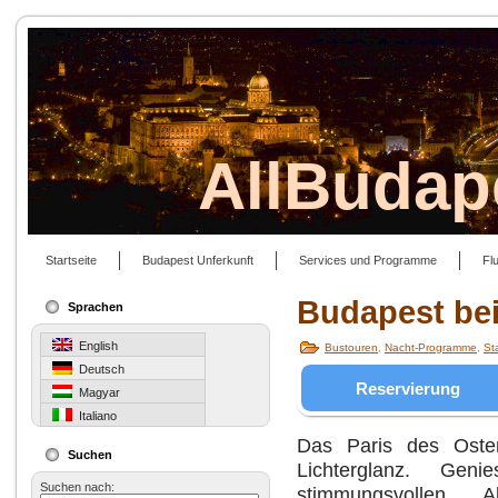
AllBudap
Startseite
Budapest Unferkunft
Services und Programme
Fl
Budapest be
Sprachen
English
Bustouren
,
Nacht-Programme
,
St
Deutsch
Reservierung
Magyar
Italiano
Das Paris des Oste
Suchen
Lichterglanz. Gen
Suchen nach:
stimmungsvollen