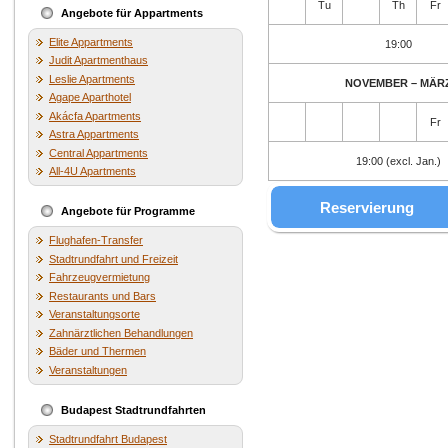
Tu
Th
Fr
Angebote für Appartments
Elite Appartments
19:00
Judit Apartmenthaus
Leslie Apartments
NOVEMBER – MÄR
Agape Aparthotel
Akácfa Apartments
Fr
Astra Appartments
Central Appartments
19:00 (excl. Jan.)
All-4U Apartments
Reservierung
Angebote für Programme
Flughafen-Transfer
Stadtrundfahrt und Freizeit
Fahrzeugvermietung
Restaurants und Bars
Veranstaltungsorte
Zahnärztlichen Behandlungen
Bäder und Thermen
Veranstaltungen
Budapest Stadtrundfahrten
Stadtrundfahrt Budapest