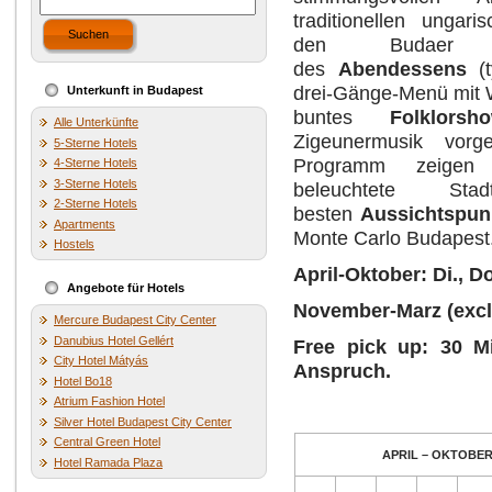
traditionellen ungari
Suchen
den Budaer Be
des
Abendessens
(t
drei-Gänge-Menü mit W
Unterkunft in Budapest
buntes
Folklorsh
Alle Unterkünfte
Zigeunermusik vorg
5-Sterne Hotels
Programm zeigen
4-Sterne Hotels
3-Sterne Hotels
beleuchtete S
2-Sterne Hotels
besten
Aussichtspun
Apartments
Monte Carlo Budapest. (
Hostels
April-Oktober: Di., Do
Angebote für Hotels
November-Marz (excl. 
Mercure Budapest City Center
Danubius Hotel Gellért
Free pick up: 30 M
City Hotel Mátyás
Anspruch.
Hotel Bo18
Atrium Fashion Hotel
Silver Hotel Budapest City Center
Central Green Hotel
APRIL – OKTOBE
Hotel Ramada Plaza