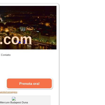
s.com
Contatto
Prenota ora!
 evento/convegno
Mercure Budapest Duna