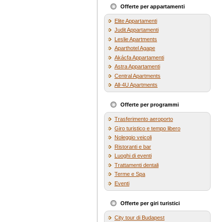
Offerte per appartamenti
Elite Appartamenti
Judit Appartamenti
Leslie Apartments
Aparthotel Agape
Akácfa Appartamenti
Astra Appartamenti
Central Apartments
All-4U Apartments
Offerte per programmi
Trasferimento aeroporto
Giro turistico e tempo libero
Noleggio veicoli
Ristoranti e bar
Luoghi di eventi
Trattamenti dentali
Terme e Spa
Eventi
Offerte per giri turistici
City tour di Budapest