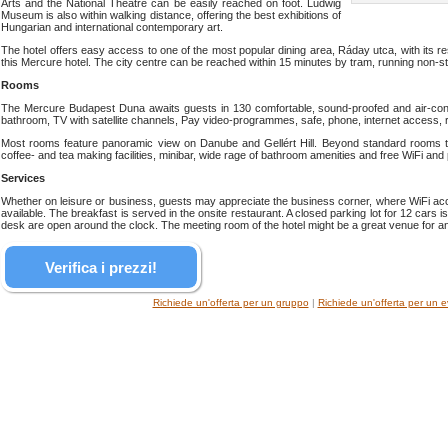
Arts and the National Theatre can be easily reached on foot. Ludwig
Museum is also within walking distance, offering the best exhibitions of
Hungarian and international contemporary art.
The hotel offers easy access to one of the most popular dining area, Ráday utca, with its r
this Mercure hotel. The city centre can be reached within 15 minutes by tram, running non-s
Rooms
The Mercure Budapest Duna awaits guests in 130 comfortable, sound-proofed and air-con
bathroom, TV with satellite channels, Pay video-programmes, safe, phone, internet access, 
Most rooms feature panoramic view on Danube and Gellért Hill. Beyond standard rooms the
coffee- and tea making facilities, minibar, wide rage of bathroom amenities and free WiFi and 
Services
Whether on leisure or business, guests may appreciate the business corner, where WiFi acc
available. The breakfast is served in the onsite restaurant. A closed parking lot for 12 cars i
desk are open around the clock. The meeting room of the hotel might be a great venue for any
Verifica i prezzi!
Richiede un'offerta per un gruppo
|
Richiede un'offerta per un