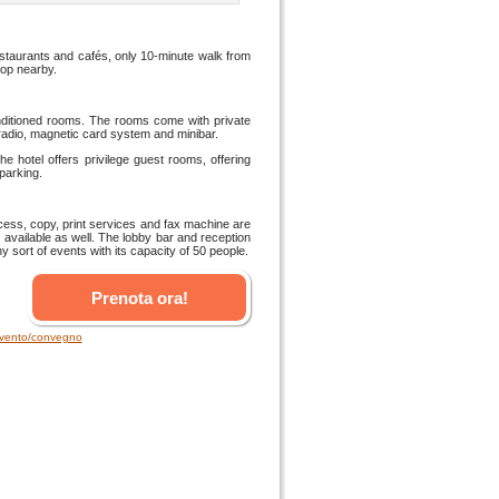
estaurants and cafés, only 10-minute walk from
top nearby.
ditioned rooms. The rooms come with private
radio, magnetic card system and minibar.
 hotel offers privilege guest rooms, offering
parking.
ess, copy, print services and fax machine are
s available as well. The lobby bar and reception
 sort of events with its capacity of 50 people.
Prenota ora!
 evento/convegno