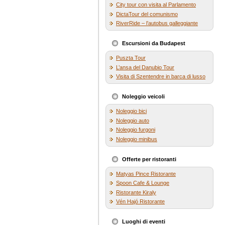
City tour con visita al Parlamento
DictaTour del comunismo
RiverRide – l’autobus galleggiante
Escursioni da Budapest
Puszta Tour
L’ansa del Danubio Tour
Visita di Szentendre in barca di lusso
Noleggio veicoli
Noleggio bici
Noleggio auto
Noleggio furgoni
Noleggio minibus
Offerte per ristoranti
Matyas Pince Ristorante
Spoon Cafe & Lounge
Ristorante Kiraly
Vén Hajó Ristorante
Luoghi di eventi