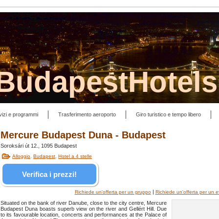
lBudapestHotel
vizi e programmi
Trasferimento aeroporto
Giro turistico e tempo libero
Mercure Budapest Duna - Budapest
Soroksári út 12., 1095 Budapest
Alloggio
,
Budapest
,
Hotel a 4 stelle
Verifica i prezzi!
|
Richiede un'offerta per un gruppo
Richiede un'offerta per un
Situated on the bank of river Danube, close to the city centre, Mercure
Budapest Duna boasts superb view on the river and Gellért Hill. Due
to its favourable location, concerts and performances at the Palace of