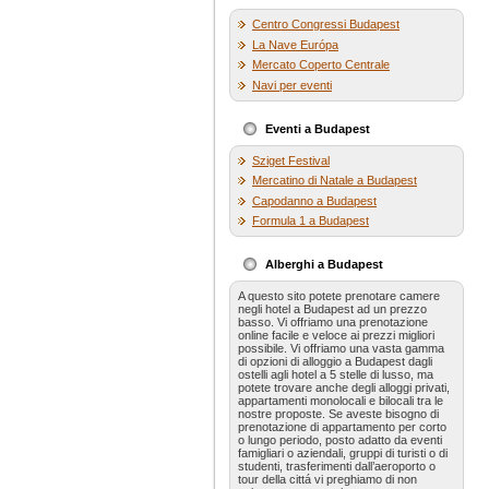
Centro Congressi Budapest
La Nave Európa
Mercato Coperto Centrale
Navi per eventi
Eventi a Budapest
Sziget Festival
Mercatino di Natale a Budapest
Capodanno a Budapest
Formula 1 a Budapest
Alberghi a Budapest
A questo sito potete prenotare camere
negli hotel a Budapest ad un prezzo
basso. Vi offriamo una prenotazione
online facile e veloce ai prezzi migliori
possibile. Vi offriamo una vasta gamma
di opzioni di alloggio a Budapest dagli
ostelli agli hotel a 5 stelle di lusso, ma
potete trovare anche degli alloggi privati,
appartamenti monolocali e bilocali tra le
nostre proposte. Se aveste bisogno di
prenotazione di appartamento per corto
o lungo periodo, posto adatto da eventi
famigliari o aziendali, gruppi di turisti o di
studenti, trasferimenti dall’aeroporto o
tour della cittá vi preghiamo di non