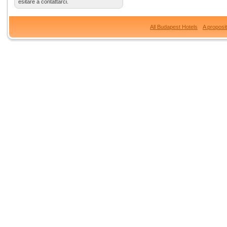
esitare a contattarci.
All Budapest Hotels
A proposi