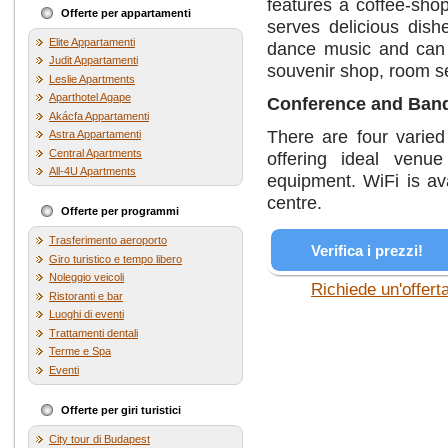
features a coffee-shop
Offerte per appartamenti
serves delicious dish
Elite Appartamenti
dance music and can s
Judit Appartamenti
souvenir shop, room se
Leslie Apartments
Aparthotel Agape
Conference and Ban
Akácfa Appartamenti
There are four varied
Astra Appartamenti
Central Apartments
offering ideal venue
All-4U Apartments
equipment. WiFi is av
centre.
Offerte per programmi
Trasferimento aeroporto
Verifica i prezzi!
Giro turistico e tempo libero
Noleggio veicoli
Richiede un'offert
Ristoranti e bar
Luoghi di eventi
Trattamenti dentali
Terme e Spa
Eventi
Offerte per giri turistici
City tour di Budapest