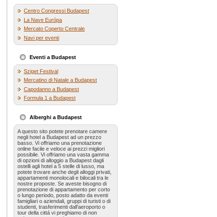
Centro Congressi Budapest
La Nave Európa
Mercato Coperto Centrale
Navi per eventi
Eventi a Budapest
Sziget Festival
Mercatino di Natale a Budapest
Capodanno a Budapest
Formula 1 a Budapest
Alberghi a Budapest
A questo sito potete prenotare camere
negli hotel a Budapest ad un prezzo
basso. Vi offriamo una prenotazione
online facile e veloce ai prezzi migliori
possibile. Vi offriamo una vasta gamma
di opzioni di alloggio a Budapest dagli
ostelli agli hotel a 5 stelle di lusso, ma
potete trovare anche degli alloggi privati,
appartamenti monolocali e bilocali tra le
nostre proposte. Se aveste bisogno di
prenotazione di appartamento per corto
o lungo periodo, posto adatto da eventi
famigliari o aziendali, gruppi di turisti o di
studenti, trasferimenti dall’aeroporto o
tour della cittá vi preghiamo di non