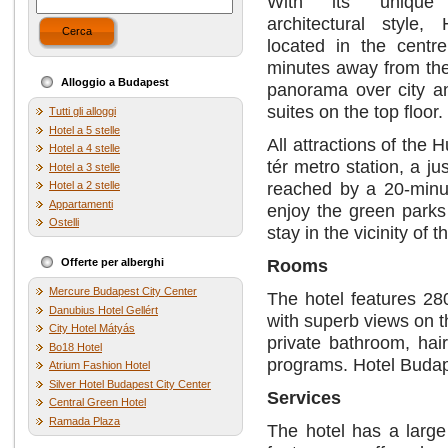
With its unique cy
architectural style,
Cerca
located in the centr
minutes away from the 
Alloggio a Budapest
panorama over city an
suites on the top floor.
Tutti gli alloggi
Hotel a 5 stelle
All attractions of the
Hotel a 4 stelle
tér metro station, a j
Hotel a 3 stelle
reached by a 20-minute
Hotel a 2 stelle
Appartamenti
enjoy the green parks
Ostelli
stay in the vicinity of t
Rooms
Offerte per alberghi
Mercure Budapest City Center
The hotel features 28
Danubius Hotel Gellért
with superb views on t
City Hotel Mátyás
private bathroom, hair
Bo18 Hotel
programs. Hotel Budap
Atrium Fashion Hotel
Silver Hotel Budapest City Center
Services
Central Green Hotel
Ramada Plaza
The hotel has a large