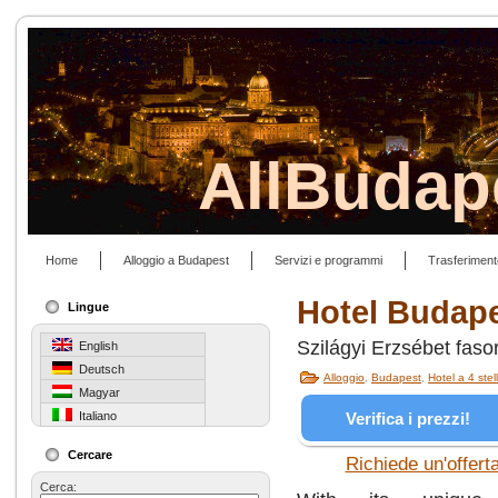
AllBudap
Home
Alloggio a Budapest
Servizi e programmi
Trasferiment
Hotel Budape
Lingue
Szilágyi Erzsébet faso
English
Deutsch
Alloggio
,
Budapest
,
Hotel a 4 stel
Magyar
Verifica i prezzi!
Italiano
Cercare
Richiede un'offert
Cerca: