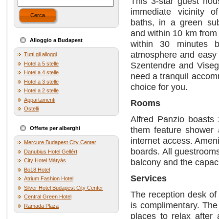
This 3-star guest hou
immediate vicinity of
Cerca
baths, in a green su
and within 10 km from
Alloggio a Budapest
within 30 minutes by
atmosphere and easy a
Tutti gli alloggi
Szentendre and Visegr
Hotel a 5 stelle
Hotel a 4 stelle
need a tranquil accomm
Hotel a 3 stelle
choice for you.
Hotel a 2 stelle
Appartamenti
Rooms
Ostelli
Alfred Panzio boasts 
them feature shower a
Offerte per alberghi
internet access. Ameni
Mercure Budapest City Center
boards. All guestroom
Danubius Hotel Gellért
balcony and the capaci
City Hotel Mátyás
Bo18 Hotel
Services
Atrium Fashion Hotel
Silver Hotel Budapest City Center
The reception desk of 
Central Green Hotel
is complimentary. The
Ramada Plaza
places to relax after