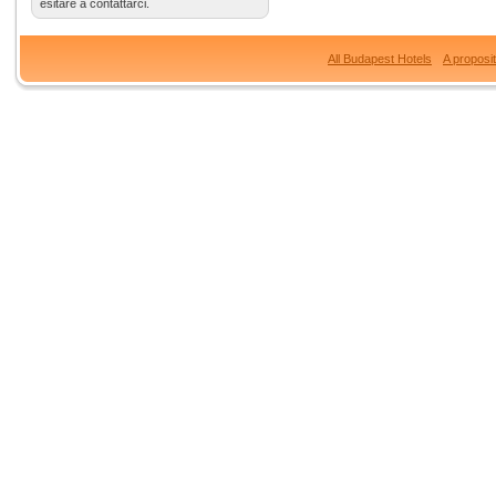
esitare a contattarci.
All Budapest Hotels
A proposi