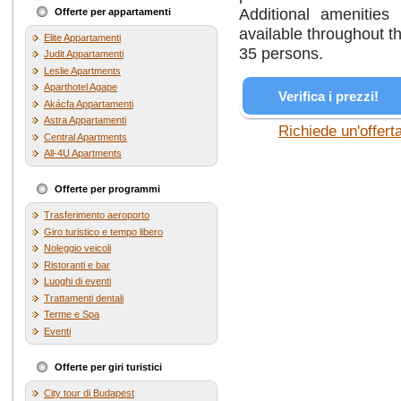
Additional amenities 
Offerte per appartamenti
available throughout th
Elite Appartamenti
35 persons.
Judit Appartamenti
Leslie Apartments
Aparthotel Agape
Verifica i prezzi!
Akácfa Appartamenti
Astra Appartamenti
Richiede un'offert
Central Apartments
All-4U Apartments
Offerte per programmi
Trasferimento aeroporto
Giro turistico e tempo libero
Noleggio veicoli
Ristoranti e bar
Luoghi di eventi
Trattamenti dentali
Terme e Spa
Eventi
Offerte per giri turistici
City tour di Budapest