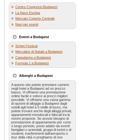
Centro Congressi Budapest
La Nave Európa
Mercato Coperto Centrale
Navi per eventi
Eventi a Budapest
Sziget Festival
Mercatino di Natale a Budapest
Capodanno a Budapest
Formula 1 a Budapest
Alberghi a Budapest
A questo sito potete prenotare camere
negli hotel a Budapest ad un prezzo
basso. Vi offriamo una prenotazione
online facile e veloce ai prezzi migliori
possibile. Vi offriamo una vasta gamma
di opzioni di alloggio a Budapest dagli
ostelli agli hotel a 5 stelle di lusso, ma
potete trovare anche degli alloggi privati,
appartamenti monolocali e bilocali tra le
nostre proposte. Se aveste bisogno di
prenotazione di appartamento per corto
o lungo periodo, posto adatto da eventi
famigliari o aziendali, gruppi di turisti o di
studenti, trasferimenti dall’aeroporto o
tour della cittá vi preghiamo di non