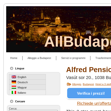
AllBudap
Home
Alloggio a Budapest
Servizi e programmi
Trasferiment
Alfred Pensi
Lingue
Vasút sor 20., 1038 B
English
Deutsch
Alloggio
,
Budapest
,
Hotel a 3 stel
Magyar
Verifica i prezzi!
Italiano
Cercare
Richiede un'offert
Cerca: