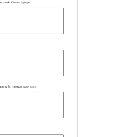
ges szekcióterem igényét.
satlakozás, tolmácskabin stb.)