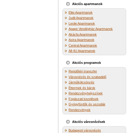
Akciós apartmanok
Elite Apartmanok
Judit Apartmanok
Leslie Apartmanok
Agape Vendégház Apartmanok
Akácfa Apartmanok
Astra Apartmanok
Central Apartmanok
All-4U Apartmanok
Akciós programok
Repülőtéri transzfer
Városnézés és szabadidő
Járműkölcsönzés
Éttermek és bárok
Rendezvényhelyszínek
Fogászati kezelések
Gyógyfürdők és uszodák
Rendezvények
Akciós városnézések
Budapesti városnézés