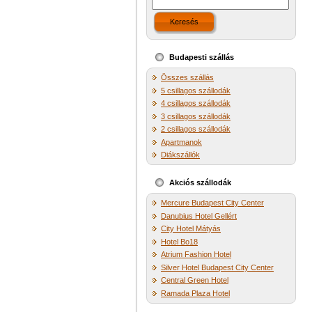
Keresés
Budapesti szállás
Összes szállás
5 csillagos szállodák
4 csillagos szállodák
3 csillagos szállodák
2 csillagos szállodák
Apartmanok
Diákszállók
Akciós szállodák
Mercure Budapest City Center
Danubius Hotel Gellért
City Hotel Mátyás
Hotel Bo18
Atrium Fashion Hotel
Silver Hotel Budapest City Center
Central Green Hotel
Ramada Plaza Hotel