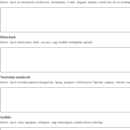
Kérem, írja le az elrendezést (széksoros, iskolapados, U-alak, tárgyaló, bankett, koktél stb.) és az esetle
Étkezések
Kérem, írja le kávészünet, ebéd, vacsora, vagy további vendéglátás igényét.
Technikai eszközök
Kérem, írja le technikai igényeit (hangosítás, laptop, projektor, vetítővászon, flipchart, pulpitus, internet c
Szállás
Kérem, írja le, hány egyágyas, kétágyas, vagy háromágyas szobára lenne szüksége.