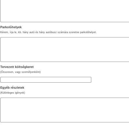
Parkolóhelyek
Kérem, írja le, kb. hány autó és hány autóbusz számára szeretne parkolóhelyet.
Tervezett költségkeret
(Összesen, vagy személyenként)
Egyéb részletek
(Különleges igények)