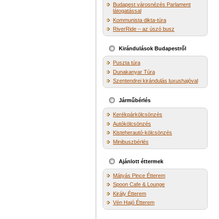
Budapest városnézés Parlament
látogatással
Kommunista dikta-túra
RiverRide – az úszó busz
Kirándulások Budapestről
Puszta túra
Dunakanyar Túra
Szentendrei kirándulás luxushajóval
Járműbérlés
Kerékpárkölcsönzés
Autókölcsönzés
Kisteherautó-kölcsönzés
Minibuszbérlés
Ajánlott éttermek
Mátyás Pince Étterem
Spoon Cafe & Lounge
Király Étterem
Vén Hajó Étterem