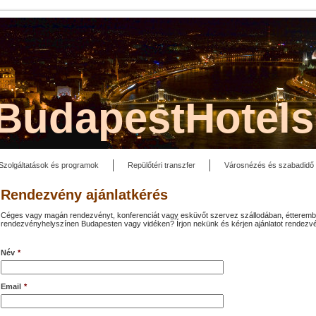
lBudapestHotel
Szolgáltatások és programok
Repülőtéri transzfer
Városnézés és szabadidő
Rendezvény ajánlatkérés
Céges vagy magán rendezvényt, konferenciát vagy esküvőt szervez szállodában, étterem
rendezvényhelyszínen Budapesten vagy vidéken? Írjon nekünk és kérjen ajánlatot rendezv
Név
*
Email
*