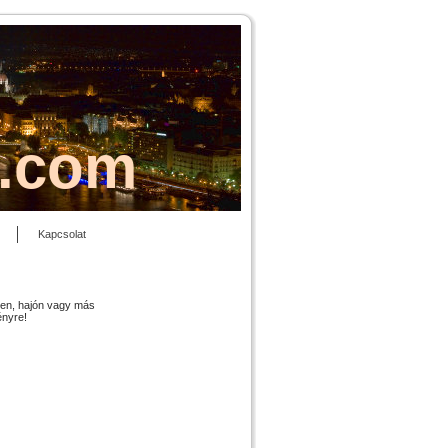
s.com
Kapcsolat
ben, hajón vagy más
ényre!