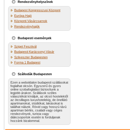
Rendezvényhelyszínek
Budapest Kongresszusi Központ
Európa Hajó
Központi Vásárcsarnok
Rendezvényhajók
Budapesti események
Sziget Fesztivál
Budapesti Karácsonyi Vásár
Szilveszter Budapesten
Forma 1 Budapest
Szállodák Budapesten
Ezen a weboldalon budapesti szállásokat
foglalhat olcsón. Egyszerű és gyors
online szobafoglalást biztosítunk a
legjobb árakon. Szállások széles
választékát kínáljuk, az olcsó hostelektől
az ötcsillagos luxushotelekig, de önellátó
apartmanokat, stúdiókat, lakásokat is
találhat nálunk. Rövid vagy hosszú távú
apartman bérlés, családi vagy céges
rendezvények, turista vagy
diákcsoportok esetén is forduljanak
hozzánk bizalommal.