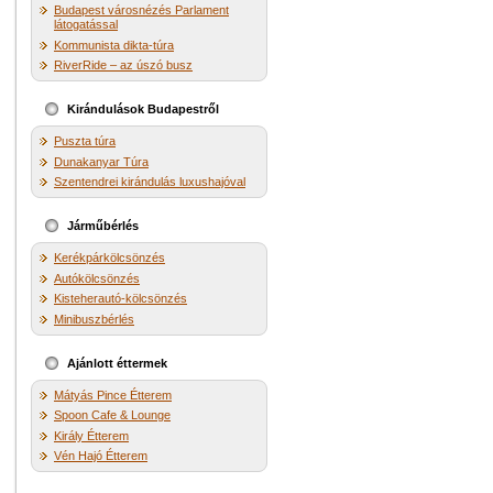
Budapest városnézés Parlament
látogatással
Kommunista dikta-túra
RiverRide – az úszó busz
Kirándulások Budapestről
Puszta túra
Dunakanyar Túra
Szentendrei kirándulás luxushajóval
Járműbérlés
Kerékpárkölcsönzés
Autókölcsönzés
Kisteherautó-kölcsönzés
Minibuszbérlés
Ajánlott éttermek
Mátyás Pince Étterem
Spoon Cafe & Lounge
Király Étterem
Vén Hajó Étterem