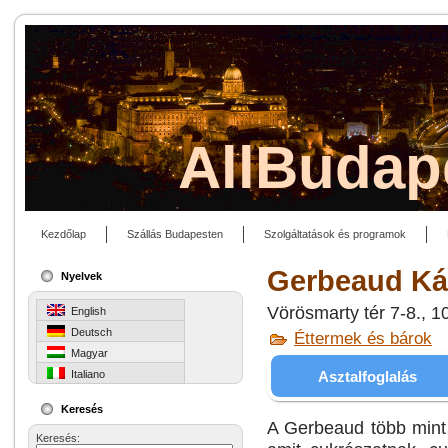
AllBudap
Kezdőlap
Szállás Budapesten
Szolgáltatások és programok
Gerbeaud Ká
Nyelvek
Vörösmarty tér 7-8., 
English
Deutsch
Éttermek és bárok
Magyar
Asztalfoglalás
Italiano
Keresés
A Gerbeaud több mint 
Keresés: