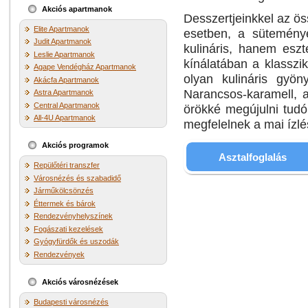
Akciós apartmanok
Desszertjeinkkel az ös
Elite Apartmanok
esetben, a sütemény
Judit Apartmanok
kulináris, hanem eszt
Leslie Apartmanok
kínálatában a klasszi
Agape Vendégház Apartmanok
olyan kulináris gyö
Akácfa Apartmanok
Narancsos-karamell, 
Astra Apartmanok
Central Apartmanok
örökké megújulni tudó
All-4U Apartmanok
megfelelnek a mai ízl
Akciós programok
Asztalfoglalás
Repülőtéri transzfer
Városnézés és szabadidő
Járműkölcsönzés
Éttermek és bárok
Rendezvényhelyszínek
Fogászati kezelések
Gyógyfürdők és uszodák
Rendezvények
Akciós városnézések
Budapesti városnézés