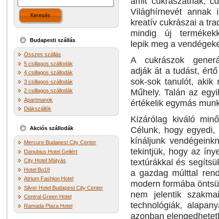
amit cukrászatnak, c
Világhírnevét annak 
Keresés
kreatív cukrászai a tra
mindig új termékekk
Budapesti szállás
lepik meg a vendégeke
Összes szállás
A cukrászok generác
5 csillagos szállodák
adják át a tudást, ért
4 csillagos szállodák
sok-sok tanulót, akik
3 csillagos szállodák
Műhely. Talán az egyi
2 csillagos szállodák
Apartmanok
értékelik egymás munk
Diákszállók
Kizárólag kiváló min
Célunk, hogy egyedi, 
Akciós szállodák
kínáljunk vendégeinkn
Mercure Budapest City Center
tekintjük, hogy az ín
Danubius Hotel Gellért
textúrákkal és segítsü
City Hotel Mátyás
Hotel Bo18
a gazdag múlttal rend
Atrium Fashion Hotel
modern formába öntsük
Silver Hotel Budapest City Center
nem jelentik szakma
Central Green Hotel
technológiák, alapan
Ramada Plaza Hotel
azonban elengedhetet