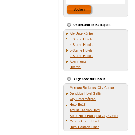
Suchen
Unterkunft in Budapest
Alle Unterkünfte
5-Sterne Hotels
4-Sterne Hotels
3-Sterne Hotels
2-Sterne Hotels
Apartments
Hostels
Angebote für Hotels
Mercure Budapest City Center
Danubius Hotel Gellért
City Hotel Mátyás
Hotel Bo18
Atrium Fashion Hotel
Silver Hotel Budapest City Center
Central Green Hotel
Hotel Ramada Plaza