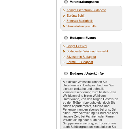
Veranstaltungsorte
Kongresszentrum Budapest
Európa Schiff
Zentrale Markthalle
Veranstaltungsschiffe
Budapest Events
Sziget Festival
Budapester Weihnachtsmarkt
Silvester in Budapest
Formel 1 Budapest
Budapest Unterkünfte
Auf dieser Webseite können Sie
Unterkünfte in Budapest buchen. Wir
sichern einfache und schnelle
Zimmerreservierung zum besten Preis.
Wir bieten eine breite Wahl von
Unterkünfte, von den billigen Hostels bis
zu den 5-Stern Luxushotels, doch Sie
finden Appartements, Studios und
Ferienwohnungen ebenso bei uns. Bei
einer Fewo Vermietung für kürzere oder
längere Zeit, bei Familien oder Firmen
Veranstaltung oder auch bei
Gruppenreservierung, so Tourist-, wie
auch Schülergruppen kontaktieren Sie