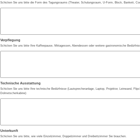
Schicken Sie uns bitte die Form des Tagungsraums (Theater, Schulungsraum, U-Form, Block, Bankett, Cock
Verpflegung
Schicken Sie uns bitte Ihre Kaffeepause, Mittagessen, Abendessen oder weitere gastronomische Bedürfnis
Technische Ausstattung
Schicken Sie uns bitte Ihre technische Bedürfnisse (Lautsprecheranlage, Laptop, Projektor, Leinwand, Flipc
Dolmetscherkabine)
Unterkunft
Schicken Sie uns bitte, wie viele Einzelzimmer, Doppelzimmer und Dreibettzimmer Sie brauchen.