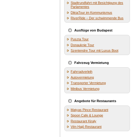
Stadtrundfahrt mit Besichtigung des
Parlamentes
DiktaTour im Kommunismus
RiverRide – Der schwimmende Bus
Ausflüge von Budapest
Puszta Tour
Donauknie Tour
Szentendre Tour mit Luxus Boot
Fahrzeug Vermietung
Fahrradverleih
Autovermietung
Transporter Vermietung
Minibus Vermietung
Angebote für Restaurants
Matyas Pince Restaurant
Spoon Cafe & Lounge
Restaurant Kiraly
Vén Hajó Restaurant