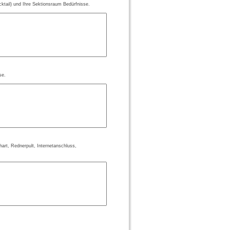
tail) und Ihre Sektionsraum Bedürfnisse.
se.
hart, Rednerpult, Internetanschluss,