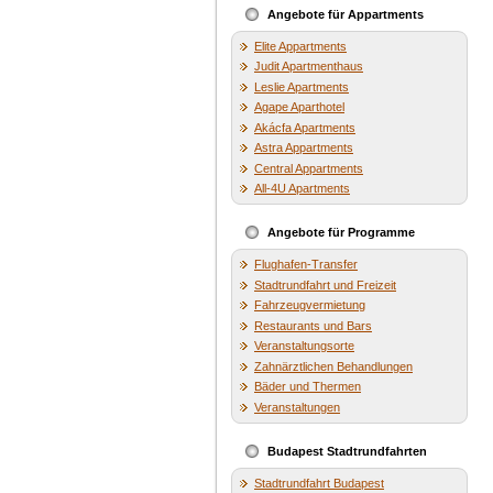
Angebote für Appartments
Elite Appartments
Judit Apartmenthaus
Leslie Apartments
Agape Aparthotel
Akácfa Apartments
Astra Appartments
Central Appartments
All-4U Apartments
Angebote für Programme
Flughafen-Transfer
Stadtrundfahrt und Freizeit
Fahrzeugvermietung
Restaurants und Bars
Veranstaltungsorte
Zahnärztlichen Behandlungen
Bäder und Thermen
Veranstaltungen
Budapest Stadtrundfahrten
Stadtrundfahrt Budapest