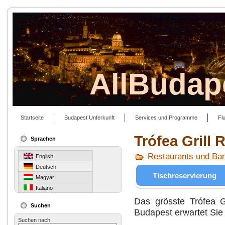
AllBudap
Startseite
Budapest Unferkunft
Services und Programme
Fl
Trófea Grill
Sprachen
Restaurants und Ba
English
Deutsch
Tischreservierung
Magyar
Italiano
Das grösste Trófea G
Suchen
Budapest erwartet Sie 
Suchen nach: