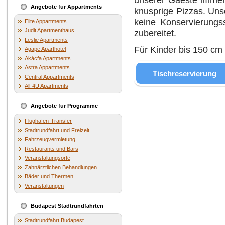
Angebote für Appartments
knusprige Pizzas. Uns
keine Konservierungss
Elite Appartments
Judit Apartmenthaus
zubereitet.
Leslie Apartments
Für Kinder bis 150 cm
Agape Aparthotel
Akácfa Apartments
Astra Appartments
Tischreservierung
Central Appartments
All-4U Apartments
Angebote für Programme
Flughafen-Transfer
Stadtrundfahrt und Freizeit
Fahrzeugvermietung
Restaurants und Bars
Veranstaltungsorte
Zahnärztlichen Behandlungen
Bäder und Thermen
Veranstaltungen
Budapest Stadtrundfahrten
Stadtrundfahrt Budapest