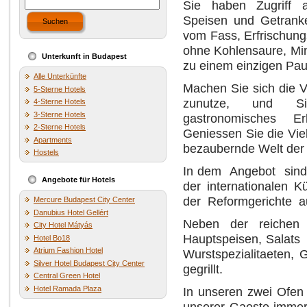
Sie haben Zugriff 
Speisen und Getranke
Suchen
vom Fass, Erfrischung
ohne Kohlensaure, Min
Unterkunft in Budapest
zu einem einzigen Pau
Alle Unterkünfte
Machen Sie sich die V
5-Sterne Hotels
zunutze, und S
4-Sterne Hotels
3-Sterne Hotels
gastronomisches Erl
2-Sterne Hotels
Geniessen Sie die Viel
Apartments
bezaubernde Welt der
Hostels
In dem Angebot sind s
Angebote für Hotels
der internationalen K
der Reformgerichte au
Mercure Budapest City Center
Danubius Hotel Gellért
Neben der reichen
City Hotel Mátyás
Hauptspeisen, Salats
Hotel Bo18
Atrium Fashion Hotel
Wurstspezialitaeten,
Silver Hotel Budapest City Center
gegrillt.
Central Green Hotel
Hotel Ramada Plaza
In unseren zwei Ofen
unserer Gaeste immer 