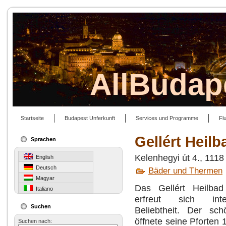
AllBudap
Startseite
Budapest Unferkunft
Services und Programme
Fl
Gellért Heil
Sprachen
Kelenhegyi út 4., 111
English
Deutsch
Bäder und Thermen
Magyar
Das Gellért Heilb
Italiano
erfreut sich inte
Suchen
Beliebtheit. Der sch
öffnete seine Pforten
Suchen nach: