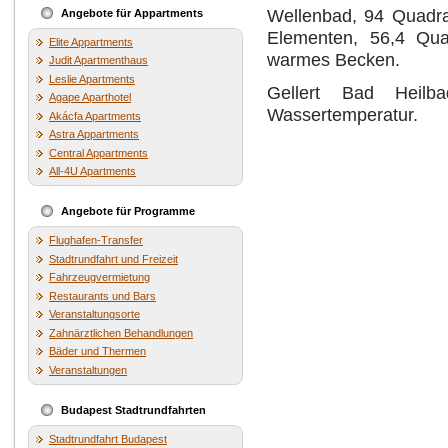
Wellenbad, 94 Quadra
Angebote für Appartments
Elementen, 56,4 Quad
Elite Appartments
warmes Becken.
Judit Apartmenthaus
Leslie Apartments
Gellert Bad Heil
Agape Aparthotel
Wassertemperatur.
Akácfa Apartments
Astra Appartments
Central Appartments
All-4U Apartments
Angebote für Programme
Flughafen-Transfer
Stadtrundfahrt und Freizeit
Fahrzeugvermietung
Restaurants und Bars
Veranstaltungsorte
Zahnärztlichen Behandlungen
Bäder und Thermen
Veranstaltungen
Budapest Stadtrundfahrten
Stadtrundfahrt Budapest