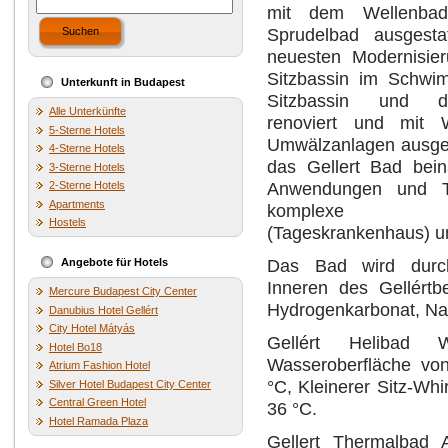
mit dem Wellenba
Sprudelbad ausgesta
Suchen
neuesten Modernisie
Sitzbassin im Schwi
Unterkunft in Budapest
Sitzbassin und d
Alle Unterkünfte
renoviert und mit W
5-Sterne Hotels
Umwälzanlagen ausgest
4-Sterne Hotels
das Gellert Bad bein
3-Sterne Hotels
Anwendungen und Th
2-Sterne Hotels
Apartments
komplexe Heil
Hostels
(Tageskrankenhaus) un
Das Bad wird durc
Angebote für Hotels
Inneren des Gellért
Mercure Budapest City Center
Hydrogenkarbonat, Natr
Danubius Hotel Gellért
City Hotel Mátyás
Gellért Helibad Wh
Hotel Bo18
Wasseroberfläche vo
Atrium Fashion Hotel
°C, Kleinerer Sitz-Wh
Silver Hotel Budapest City Center
Central Green Hotel
36 °C.
Hotel Ramada Plaza
Gellert Thermalbad